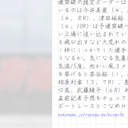
選突破の推定ボーダーは
いるのは今井美亜（４、1
（４、８R）、津田裕絵
（６、10R）は予選突
い立場に追い込まれてい
も飛び出すなど大荒れの
１枠にしっかりした選手
うなるか。気になる気象
気温15度、向かい風３
を挙げると茶谷桜（１、
相原利章（３、７R）、
口高、武藤綾子（６R）
直前記者予想をチェック
ボートレースとこなめ
tokoname.jp/raceguide/kyogi06