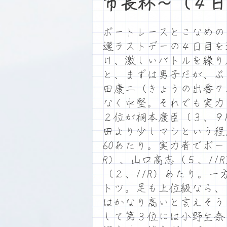
市長杯～（４日
ボートレースとこなめの
選ラストデーの４日目を
け、激しいバトルを繰り
と、まずは男子だが、ぶ
田康二（きょうの出番７
なく中堅。それでも実力
２位が桐本康臣（３、９
田より少しマシという程
60あたり。実力者でボ
R）、山口高志（５、11
（２、11R）あたり。一
トツ。足も上位級なら、
はかなり高いと言えそう
して第３位には小野生奈