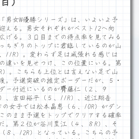
目）
「男女W優勝シリーズ」は、いよいよ予
迎える。男女それぞれがベスト12へ向
広げる。３日目までの得点率を見てみる
っちぎりのトップに君臨しているのが山
、11R）。変わらず足は威張れる感じは
の違いを見せつけ、この位置にいる。第
R）。こちらも上位とは言えない足で山
度。予選突破の推定ボーダーだが、５・
ーダー付近にいるのが齊藤仁（２、９
R）、吉田裕平（５、11R）、近江翔吾
方の女子では松本晶恵（６、10R）がダン
このまま予選をトップでクリアする確率
だ。第２位が谷川里江（４、８R）、そ
（８、12R）となっている。こちらの予