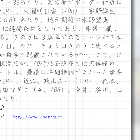
５・33あたり。実力者でボーダー付近に
2R）、大瀧明日香（10R）、宇野弥生
（６R）あたり。地元期待の水野望美
破へは連勝条件となっており、非常に厳し
る。きのうは３連単での万シュウが７本
１日。ただ、きょうはきのうに比べると
が数多く配置されているが…。さて、ど
状況だが、10時15分現在では天候晴れ、
メートル。最後に早朝特訓でよかった選手
12R）、近江、秋山広一（２R）、桐本、
島田なぎさ（４、10R）、今井、谷川、山
あたり。
♪
ＨＰ
http://www.boatrace-