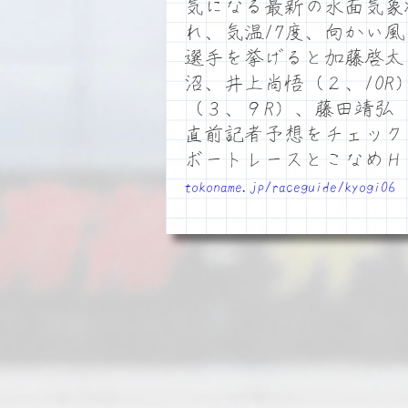
気になる最新の水面気象
れ、気温17度、向かい
選手を挙げると加藤啓太
沼、井上尚悟（２、10R
（３、９R）、藤田靖弘
直前記者予想をチェック
ボートレースとこなめ
tokoname.jp/raceguide/kyogi06