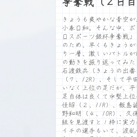
争奪戦（２日目
きょうも爽やかな青空が
小春日和。そんな中、ボ
日スポーツ銀杯争奪戦」
のため、早くもきょうが
り一層、激しいバトルが
の動きを振り返ってみた
石渡鉄兵（きょうの出番
（７、12R）、そして平
いなく上位の足だが、平
足自体は良くて中堅上位
佳昭（２、11R）、飯島
野和明（４、10R）、
組を見渡すと１枠に実力
イチの選手もいて、波乱