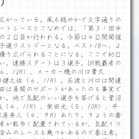
）
広がっている。風も穏やかで文字通りの
ートレースとこなめでは、「第３１回中
の２日目が行われる。今節は４日間開催
予選ラストデーとなる。ベスト18へ、よ
繰り広げられることになる。ここで初日
い。連勝スタートは３選手。DR戦覇者の
６、12R）、メーカー機の川口貴久
田健之佑（６、11R）。石渡と川口は間違
田は展開のサポートがあったのも事実で
か。他で気配のいい選手を挙げると菅沼
誠（４、11R）、柴田光（５、10R）、平
久保原秀人（４、９R）あたり。きょうの番
者が数多く配置されているが、気配イマ
含みのレースも幾つかあるので要注意。