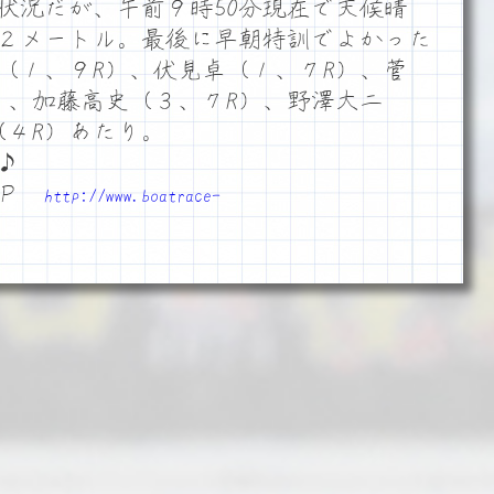
状況だが、午前９時50分現在で天候晴
風２メートル。最後に早朝特訓でよかった
（１、９R）、伏見卓（１、７R）、菅
）、加藤高史（３、７R）、野澤大二
（４R）あたり。
♪
ＨＰ
http://www.boatrace-