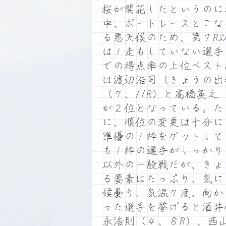
桜が開花したというのに
中、ボートレースとこな
る悪天候のため、第７R
は１走もしていない選手
での得点率の上位ベスト
は渡辺浩司（きょうの出
（７、11R）と高橋英之
が２位となっている。た
に、順位の変更は十分に
準優の１枠をゲットして
も１枠の選手がしっかり
以外の一般戦だが、きょ
る要素はたっぷり。気に
候曇り、気温７度、向か
った選手を挙げると酒井
永浩則（４、８R）、西山