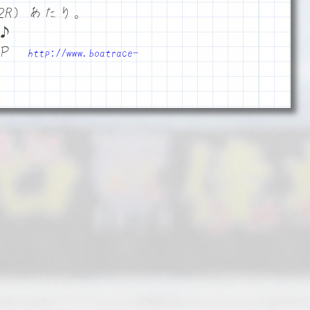
2R）あたり。
♪
ＨＰ
http://www.boatrace-