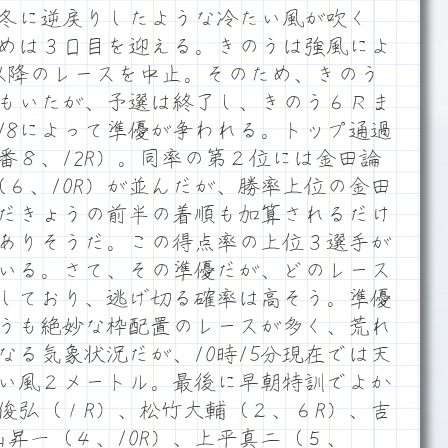
冬に逆戻りしたような冷たい風が吹く
めは３日目を迎える。きのうは強風によ
以降のレースを中止。そのため、きのう
もいたが、予選は終了し、きのう６Ｒま
18によって準優が争われる。トップ通過
番８、12R）。同率の第２位には金田論
（６、10R）が並んだが、勝率上位の金田
だきょうの前半の着順も加算されるだけ
ありそうだ。この得点率の上位３選手が
いる。さて、その準優だが、どのレース
しており、逃げ切る確率は高そう。準優
うも絶妙な枠配置のレースが多く、荒れ
なる気象状況だが、10時15分現在では天
い風２メートル。最後に早朝特訓でよか
俊弘（１R）、松竹大輔（２、６R）、吉
昇一（４、10R）、上平真二（５、