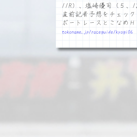
11R）、塩崎優司（５、1
直前記者予想をチェック
ボートレースとこなめ
tokoname.jp/raceguide/kyogi06