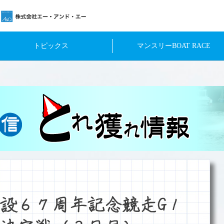
トピックス
マンスリーBOAT RACE
設６７周年記念競走G１