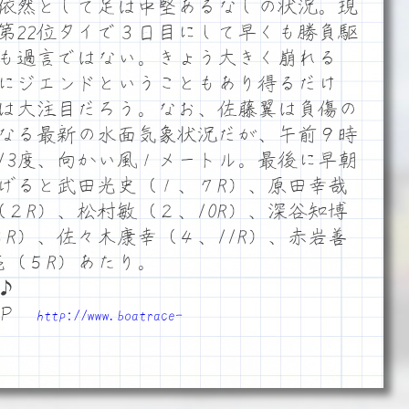
依然として足は中堅あるなしの状況。現
第22位タイで３日目にして早くも勝負駆
も過言ではない。きょう大きく崩れる
にジエンドということもあり得るだけ
は大注目だろう。なお、佐藤翼は負傷の
なる最新の水面気象状況だが、午前９時
温13度、向かい風１メートル。最後に早朝
げると武田光史（１、７R）、原田幸哉
２R）、松村敏（２、10R）、深谷知博
R）、佐々木康幸（４、11R）、赤岩善
亮（５R）あたり。
♪
ＨＰ
http://www.boatrace-