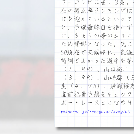
ワーコンビに屈し３着。
在の得点率ランキングは
けを迎えているといって
と、予選最終日を待たず
に、きょうの峰の走りに
ため帰郷となった。気に
50現在で天候晴れ、気
特訓でよかった選手を挙
（１、８R）、山口裕二（
（３、９R）、山崎郡（３
生（４、９R）、岩瀬裕
直前記者予想をチェック
ボートレースとこなめ
tokoname.jp/raceguide/kyogi06