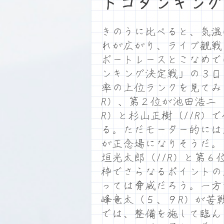
トコタンキング
きのうに比べると、気温
れが広がり、ライブ観戦
ボートレースとこなめで
ンキング決定戦」の３日
率の上位ランクを見てみ
R）、第２位が池田浩二
R）と杉山正樹（11R
る。ただモーター的には
が正念場になりそうだ。
垣光太郎（11R）と第６
枠でさらなるポイントの
っては脅威だろう。一方
峰竜太（５、９R）が苦戦
では、整備を施して臨ん