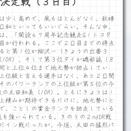
決定戦（３日目）
は少し高めで、風もほとんどなく、秋晴
日和といってもいいぐらい。そんな中、
は、「開設６７周年記念競走G１トコタ
目が行われる。ここで２日目までの得点
ると第１位が柳沢一（きょうの出番３
（10R）、そして第３位タイが磯部誠（８
）で何と上位４位まで地元勢が独占してい
上位級と言える選手はなく、あと２日間
そのパワーランクの上位組が第５位の今
位の太田和美（10R）。ともにきょうは１
上積みが期待できるだけに、地元勢にと
で、ことしの賞金ランクを独走している
を強いられている。きのうの２ndDR戦
だイン戦だったが、今垣、太田の猛烈パ