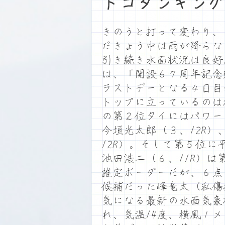
トコタンキング
きのうと打って変わり、
だきょう中は雨が降らな
引き続き水面状況は良好
は、「開設６７周年記念
ラストデーとなる４日目
トップに立っているのは
の第２位タイにはパワー
今垣光太郎（３、12R
12R）。そして第５位
池田浩二（６、11R）は
推定ボーダーだが、６点
候補だった峰竜太（私傷
気になる最新の水面気象
れ、気温14度、横風１