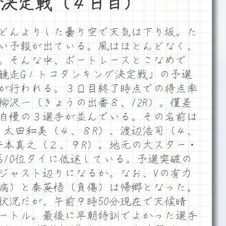
決定戦（４日目）
どんよりした曇り空で天気は下り坂。た
い予報が出ている。風はほとんどなく、
。そんな中、ボートレースとこなめで
競走G１トコタンキング決定戦」の予選
が行われる。３日目終了時点での得点率
柳沢一（きょうの出番８、12R）。僅差
自慢の３選手が並んでいる。その名前は
）、太田和美（４、８R）、渡辺浩司（４、
に平本真之（２、９R）。地元の大スター・
第10位タイに低迷している。予選突破の
ジャスト辺りになるか。なお、Vの有力
病）と秦英悟（負傷）は帰郷となった。
状況だが、午前９時50分現在で天候晴
メートル。最後に早朝特訓でよかった選手