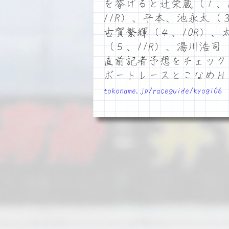
を挙げると辻栄蔵（１、
11R）、平本、池永太（
古賀繁輝（４、10R）
（５、11R）、湯川浩司
直前記者予想をチェック
ボートレースとこなめ
tokoname.jp/raceguide/kyogi06