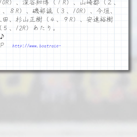
10R）、深谷知博（１R）、山崎郡（２、
３、８R）、磯部誠（３、10R）、今垣、
、太田、杉山正樹（４、９R）、安達裕樹
（５、12R）あたり。
♪
ＨＰ
http://www.boatrace-