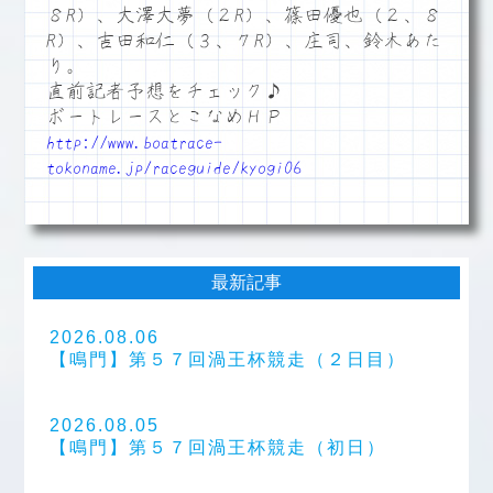
８R）、大澤大夢（２R）、篠田優也（２、８
R）、吉田和仁（３、７R）、庄司、鈴木あた
り。
直前記者予想をチェック♪
ボートレースとこなめＨＰ
http://www.boatrace-
tokoname.jp/raceguide/kyogi06
最新記事
2026.08.06
【鳴門】第５７回渦王杯競走（２日目）
2026.08.05
【鳴門】第５７回渦王杯競走（初日）