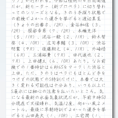
ップ」が行われる。今節は恒例の４日間開催
だが、新モーター（新プロペラ）に切り替わ
ってのシリーズとなる。きのう手探り状態で
の前検でよかった選手を挙げると渡辺真至
（きょうの出番８、12R）、倉谷和信（３、
12R）、服部幸男（７、12R）、本橋克洋
（５、11R）、泥谷一毅（２、11R）、鈴木智
啓（４、10R）、庄司孝輔（３、10R）、渋谷
明憲（９R）、後藤翔之（４、11R）、外崎悟
（６R）、三浦裕貴（７R）、田代達也（２、
７R）、上田健太（６、10R）あたり。なお前
検での１番時計は６秒65をマークした渋谷と
上田。ただ、きのうはペラにもほとんど手を
つけずの状態でのS特訓だけに、本番では大
きく変わる可能性は十分あり、いつも以上に
S展示には細心の注意を払いたいところ。気
になる最新の水面気象状況だが、午前９時50
分現在で天候晴れ、気温12度、向かい風２メ
ートル。最後に早朝特訓でよかった選手を挙
げると山田晃大（１、10R）、三宅潤（１、