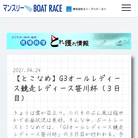
2021.04.24
【とこなめ】G3オールレディー
ス競走レディース笹川杯（３日
目）
きょうは雲が目立つ。ただそのぶん風は穏や
かで水面状況は良好。そんな中、ボートレー
スとこなめでは、「G3オールレディース競走
レディース笹川杯」の３日目が行われる。予