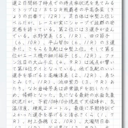
選２日間終了時点での得点率状況を見てみる
とトップは１ｓｔＤＲ戦覇者の平高奈菜（き
ょうの出番７、12Ｒ）。足自体は中堅上位レ
ベルだが、レースが実にシャープで抜群の安
定感を誇っている。第２位には３選手が並ん
でいる。水野望美（５、11Ｒ）、田口節子
（６、10Ｒ）、平山智加（６、11Ｒ）の３選
手だ。こちらも気配は中堅上位。そして第５
位がエース機の細川裕子（５、12Ｒ）。ファ
ン注目の大山千広（４、９Ｒ）は減点が響い
て第14位タイとなっている。他で気配のいい
選手を挙げると高橋淳美（２、12Ｒ）、角ひ
とみ（７、11Ｒ）、池田紫乃（３、７Ｒ）あ
たり。なお岩崎芳美は非常識Ｆを犯したた
め、帰郷となった。気になる最新の水面気象
状況だが、午前10時10分現在で天候晴れ、気
温18度、横風２メートル。最後に早朝特訓で
よかった選手を挙げると清水さくら（１、７
Ｒ）、村上奈穂（２、10Ｒ）、大瀧明日香