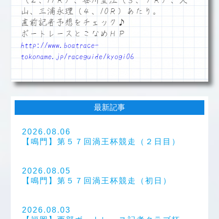
（２、11Ｒ）、谷川里江（３、９Ｒ）、大
山、三浦永理（４、10Ｒ）あたり。
直前記者予想をチェック♪
ボートレースとこなめＨＰ
http://www.boatrace-
tokoname.jp/raceguide/kyogi06
最新記事
2026.08.06
【鳴門】第５７回渦王杯競走（２日目）
2026.08.05
【鳴門】第５７回渦王杯競走（初日）
2026.08.03