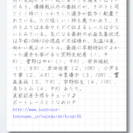
対に見逃せない一戦と言っても過言ではない
だろう。優勝戦以外の番組だが、きのうと同
じく１枠にしっかりした選手が数多く配置さ
れている。ただ怪しい１枠も幾つかあり、き
のうよりは本命サイドで収まるレースは少な
いとみている。気になる最新の水面気象状況
は午前10時10分現在で天候晴れ、気温14度、
向かい風２メートル。最後に早朝特訓でよか
った選手を挙げると笠野友紀恵（１、９
R）、菅野はやか（１、９R）、安井瑞紀
（１、５R）、原田佑実（２、10R）、小芦る
り華（２、６R）、中里優子（３、10R）、實
森美祐（３、７R）、宇野弥生（４、11R）、
角ひとみ（４、９R）あたり。
直前記者予想をチェック♪
ボートレースとこなめＨＰ
http://www.boatrace-
tokoname.jp/raceguide/kyogi06