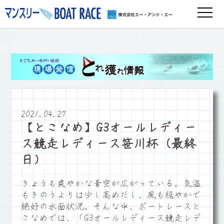
2021.04.27
【とこなめ】G3オールレディー
ス競走レディース笹川杯（最終
日）
きょうも爽やかな青空が広がっている。気温
もきのうよりは少し高めだし、風も穏やかで
絶好の水面状況。そんな中、ボートレースと
こなめでは、「G3オールレディース競走レデ