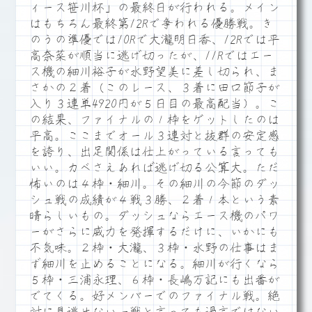
ィース笹川杯」の最終日が行われる。メイン
はもちろん最終第12Rで争われる優勝戦。き
のうの準優では10Rで大瀧明日香、12Rでは平
高奈菜が順当に逃げ切ったが、11Rではエー
ス機の細川裕子が水野望美に差し切られ、ま
さかの２着（このレース、３着に田口節子が
入り３連単4920円が５日目の最高配当）。こ
の結果、ファイナルの１枠をゲットしたのは
平高。ここまでオール３連対と抜群の安定感
を誇り、出足関係は仕上がっている言っても
いい。カベさえあれば逃げ切る公算大。ただ
怖いのは４枠・細川。その細川の今節のダッ
シュ戦の成績が４戦３勝、２着１本という素
晴らしいもの。ダッシュならエース機のパワ
ーがさらに威力を発揮するだけに、いかにも
不気味。２枠・大瀧、３枠・水野の仕事はま
ず細川を止めることになる。細川が行くなら
５枠・三浦永理、６枠・長嶋万記にも出番が
でてくる。好メンバーでのファイナル戦。絶