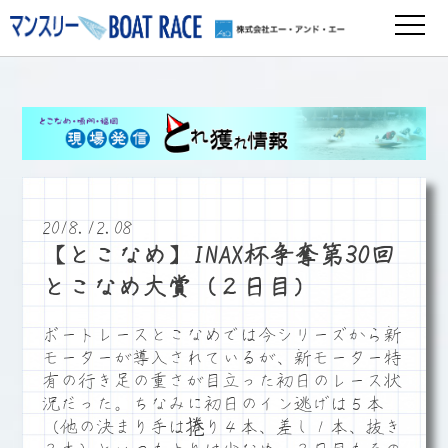
2018.12.08
【とこなめ】INAX杯争奪第30回
とこなめ大賞（２日目）
ボートレースとこなめでは今シリーズから新
モーターが導入されているが、新モーター特
有の行き足の重さが目立った初日のレース状
況だった。ちなみに初日のイン逃げは５本
（他の決まり手は捲り４本、差し１本、抜き