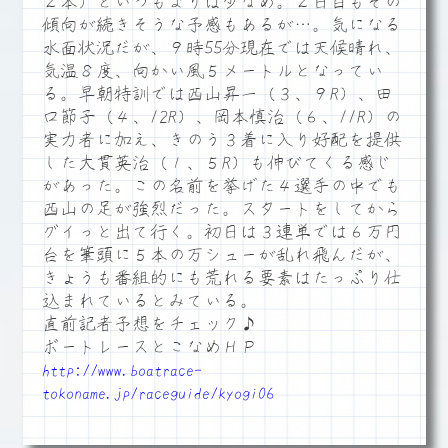
２本）といつもよりは少なめ。２日目もその
傾向が続きそうな予感もあるが…。気になる
水面状況だが、９時55分現在では天候晴れ、
気温８度、向かい風５メートルとなってい
る。早朝特訓では西山昇一（３、９R）、田
口節子（４、12R）、岡本慎治（６、11R）の
実力者に加え、きのう３着に入り好配を提供
した大貫英治（１、５R）も伸びてくる感じ
があった。この名前を挙げた４選手の中でも
西山の足が強烈だった。スタートをしてから
グイっと出て行く。初日は３連単では６万円
台を筆頭に５本の万シューが乱れ飛んだが、
きょうも番組的にも荒れる要素はたっぷり仕
込まれているとみている。
直前記者予想をチェック♪
ボートレースとこなめＨＰ
http://www.boatrace-
tokoname.jp/raceguide/kyogi06