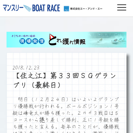
2018.12.23
【住之江】第３３回ＳＧグラン
プリ（最終日）
明日（１２月２４日）はいよいよグランプ
リ優勝戦が行われる。ポールポジション１号
艇は峰竜太が勝ち獲った。２ｎｄ３戦目は５
コースから捲り差しで勝利、正に１号艇を勝
ち獲ったと言える。毎年のことだが、優勝戦