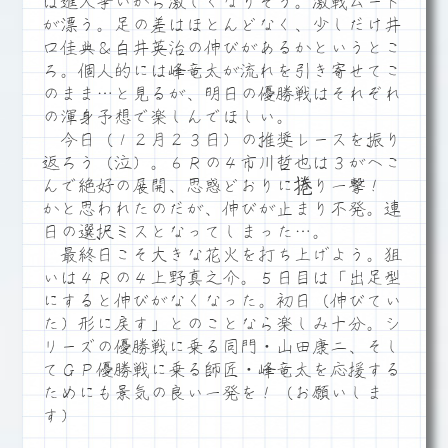
は進入争いから激しくなりそう。激戦ムード
が漂う。足の差はほとんどなく、少しだけ井
口佳典＆白井英治の伸びがあるかというとこ
ろ。個人的には峰竜太が流れを引き寄せてこ
のまま…と見るが、明日の優勝戦はそれぞれ
の渾身予想で楽しんでほしい。
今日（１２月２３日）の推奨レースを振り
返ろう（泣）。６Ｒの４市川哲也は３がへこ
んで絶好の展開、思惑どおりに捲り一撃！
かと思われたのだが、伸びが止まり不発。連
日の選択ミスとなってしまった…。
最終日こそ大きな花火を打ち上げよう。狙
いは４Ｒの４上野真之介。５日目は「出足型
にすると伸びがなくなった。初日（伸びてい
た）形に戻す」とのことなら楽しみ十分。シ
リーズの優勝戦に乗る同門・山田康二、そし
てＧＰ優勝戦に乗る師匠・峰竜太を応援する
ためにも景気の良い一発を！（お願いしま
す）