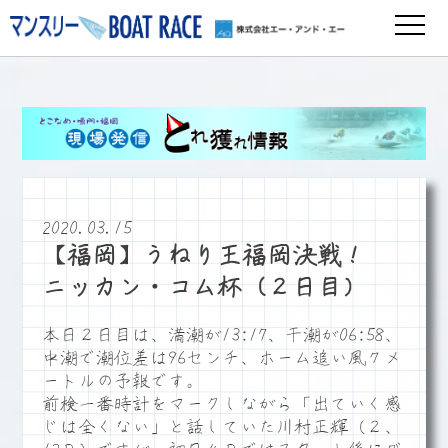
2020.03.15
【福岡】うねり王福岡決戦！
ニッカン・コム杯（２日目）
本日２日目は、満潮が13:17、干潮が06:58、
中潮で潮位差は96センチ、ホーム追い風７メ
ートルの予報です。
前検一番時計をマークしながら「出ていく感
じは全くない」と話していた川村正輝（２、