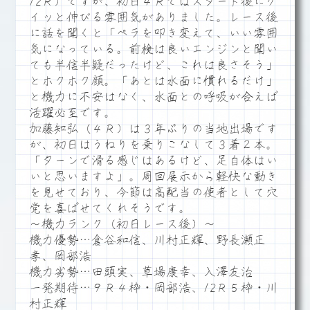
12Ｒ）ですが、初日４Ｒではスタート後にグ
イッと伸びる雰囲気がありました。レース後
に話を聞くと「ペラを叩き変えて、いい雰囲
気になっている。前検は良いエンジンと聞い
ても半信半疑だったけど、これは良さそう」
とホクホク顔。「あとは水面に慣れるだけ」
と機力に不安はなく、水面との呼吸が合えば
活躍必至です。
加藤知弘（４Ｒ）は３年ぶりの当地出場です
が、初日はうねりを乗りこなして３着２本。
「ターンで滑る感じはあるけど、足自体はい
いと思いますよ」。周回展示から軽快な動き
を見せており、今節は高配当の使者として穴
党を喜ばせてくれそうです。
～機力ランク（初日レース後）～
機力優勢…倉谷和信、川村正輝、野長瀬正
孝、岡部浩
機力劣勢…田頭実、草場康幸、入澤友治
一発期待…９Ｒ４枠・岡部浩、12Ｒ５枠・川
村正輝