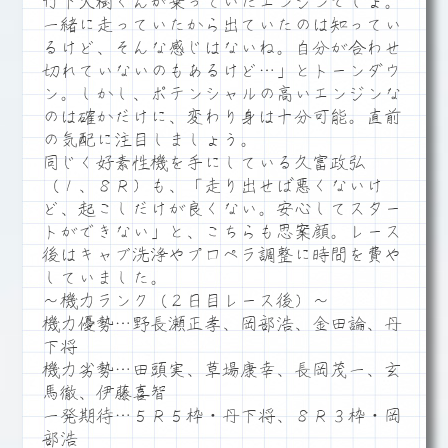
竹下大樹くんが乗っていたエンジンでしょ。
一緒に走っていたから出ていたのは知ってい
るけど、そんな感じはないね。自分が合わせ
切れていないのもあるけど…」とトーンダウ
ン。しかし、ポテンシャルの高いエンジンな
のは確かだけに、変わり身は十分可能。直前
の気配に注目しましょう。
同じく好素性機を手にしている久富政弘
（１、８Ｒ）も、「走り出せば悪くないけ
ど、起こしだけが良くない。安心してスター
トができない」と、こちらも思案顔。レース
後はキャブ洗浄やプロペラ調整に時間を費や
していました。
～機力ランク（２日目レース後）～
機力優勢…野長瀬正孝、岡部浩、金田論、丹
下将
機力劣勢…田頭実、草場康幸、長岡茂一、玄
馬徹、伊藤喜智
一発期待…５Ｒ５枠・丹下将、８Ｒ３枠・岡
部浩