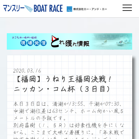
2020.03.16
【福岡】うねり王福岡決戦！
ニッカン・コム杯（３日目）
本日３日目は、満潮が13:55、干潮が07:30、
中潮で潮位差は63センチ、ホーム向かい風５
メートルの予報です。
別府昌樹（１、５Ｒ）は好素性機を手にしな
がら、ここまで大味な着獲りに。「年末戦で