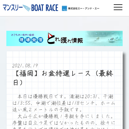
2021.08.19
【福岡】お盆特選レース（最終
日）
本日は優勝戦日です。満潮は20:31、干潮
は13:55、中潮で潮位差は118センチ、ホーム
追い風２メートルの予報です。
大山千広が優勝戦１号艇を手にしました。
序盤は目立つ足ではなかったものの、徐々に