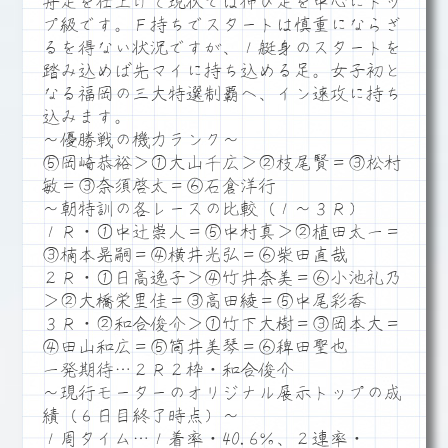
舟足を仕上げて現状では伸び足を中心にトッ
プ級です。Ｆ持ちでスタートは慎重にならざ
るを得ない状況ですが、１艇身のスタートを
踏み込めば先マイに持ち込める足。女子初と
なる福岡の三大特選制覇へ、イン速攻に持ち
込みます。
～優勝戦の機力ランク～
⑤岡崎恭裕＞①大山千広＞②枝尾賢＝③松村
敏＝③奈須啓太＝⑥石倉洋行
～朝特訓の各レースの比較（１～３Ｒ）
１Ｒ・①中辻崇人＝⑤中村真＞②植田太一＝
③楠本晃嗣＝④横井光弘＝⑥柴田直哉
２Ｒ・①日高逸子＞④竹井奈美＝⑥小池礼乃
＞②大橋栄里佳＝③高田綾＝⑤中尾彩香
３Ｒ・②和合俊介＞①竹下大樹＝③岡本大＝
④田山和広＝⑤筒井美琴＝⑥稗田聖也
一発期待…２Ｒ２枠・和合俊介
～現行モーターのオリジナル展示トップの成
績（６日目終了時点）～
１周タイム…１着率・40.6％、２連率・