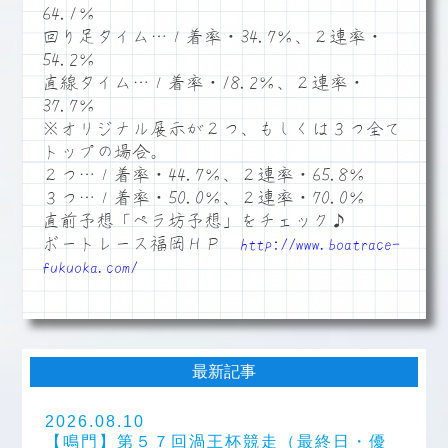
64.1％
回り足タイム…１着率・34.7％、２連率・
54.2％
直線タイム…１着率・18.2％、２連率・
37.7％
※オリジナル展示が２つ、もしくは３つ全て
トップの場合。
２つ…１着率・44.7％、２連率・65.8％
３つ…１着率・50.0％、２連率・70.0％
直前予想「ペラ坊予想」をチェック♪
ボートレース福岡ＨＰ
http://www.boatrace-
fukuoka.com/
最新記事
2026.08.10
【鳴門】第５７回渦王杯競走（最終日・優