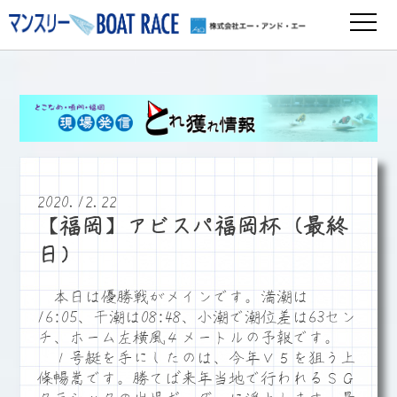
2020.12.22
【福岡】アビスパ福岡杯（最終
日）
本日は優勝戦がメインです。満潮は
16:05、干潮は08:48、小潮で潮位差は63セン
チ、ホーム左横風４メートルの予報です。
１号艇を手にしたのは、今年Ｖ５を狙う上
條暢嵩です。勝てば来年当地で行われるＳＧ