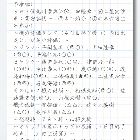
不参加）
５Ｒ・③北川幸典＞⑤上田隆章＝⑥土屋実沙
希＞②安部慎一＝④木下雄介（①寺本武司は
不参加）
～機力評価ランク（４日目終了後（）内は出
足と伸び足の評価）～
Ａランク…平岡重典（◎○）、上田隆章
(◎○)、平池仁志(○○)
Ｂランク…藤田美代(○◎)、津留浩一郎
(○◎)、中辻崇人(○◎)、奥田誠(○◎)、渡
邉和将(○◎)、上條暢嵩(★◎)、土屋実沙希
(◎◎)、石丸海渡(◎◎)
そのほかで機力好調…上村慎太郎(◎○)、佐
藤謙史朗(◎○)、山根大樹（◎○）
機力低調…安部慎一(△△)、佐々木英樹
(△○)、長谷川巌(△△)
一発期待…２Ｒ４枠・山根大樹
～オリジナル展示トップの成績（４日目終了
時点、（）内は通算）～