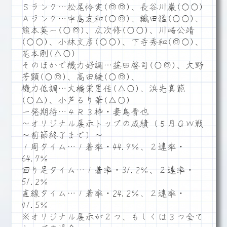
Ｓランク…松尾怜実(◎◎)、長谷川巌(○○)
Ａランク…中島友和(○◎)、織田猛(○○)、
熊本英一(○◎)、広次修(○○)、川崎公靖
(○○)、小林文彦(○○)、下寺秀和(◎○)、
花本剛(△○)
そのほかで機力好調…益田啓司(○◎)、大野
芳顕(○◎)、高田綾(○◎)、
機力低調…大橋栄里佳(△○)、浜先真範
(○△)、小芦るり華(△○)
一発期待…４Ｒ３枠・妻鳥晋也
～オリジナル展示トップの成績（５月ＧＷ戦
～前節終了まで）～
１周タイム…１着率・44.9％、２連率・
64.7％
回り足タイム…１着率・31.2％、２連率・
51.2％
直線タイム…１着率・24.2％、２連率・
41.5％
※オリジナル展示が２つ、もしくは３つ全て