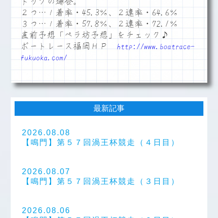
トップの場合。
２つ…１着率・45.3％、２連率・64.6％
３つ…１着率・57.8％、２連率・72.1％
直前予想「ペラ坊予想」をチェック♪
ボートレース福岡ＨＰ
http://www.boatrace-
fukuoka.com/
最新記事
2026.08.08
【鳴門】第５７回渦王杯競走（４日目）
2026.08.07
【鳴門】第５７回渦王杯競走（３日目）
2026.08.06