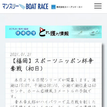
2021.01.21
【福岡】スポーツニッポン杯争
奪戦（初日）
本日より６日間シリーズが開幕します。満
潮は15:07、干潮は08:10、小潮で潮位差は60
センチ、ホーム右横風３メートルの予報で
す。
青木幸太郎がハイパワーで正月戦を制した