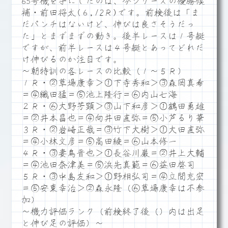
65号機を手にしたのは、今シリーズの優勝候
補・前田将太(６,12Ｒ)です。前検後は「ま
だパンチはないけど、伸びは良さそうだっ
た」とまずまずの動き。後半レースは１号艇
ですが、前半レースは４号艇とあってどれだ
け伸びるのか注目です。
～朝特訓の各レースの比較（１～５Ｒ）
１Ｒ・②草場康幸＞①下寺秀和＞③森岡真希
＝④織田猛＝⑤池上隆行＝⑥内山七海
２Ｒ・⑥大野芳顕＞③山下和彦＞①鶴田勇雄
＝②井本昌也＝④向井田直弥＝⑤小芦るり華
３Ｒ・②岩崎正哉＝③竹下大樹＞①大田直弥
＝④小林文彦＝⑤高田綾＝⑥山本修一
４Ｒ・③妻鳥晋也＞①長谷川巌＝②井上大輔
＝④池田奈津美＝⑤浜先真範＝⑥益田啓司
５Ｒ・③中島友和＞①野相弘司＝④立間充宏
＝⑤安東幸治＞②森永隆（⑥草場康幸は不参
加）
～機力評価ランク（前検終了後（）内は出足
と伸び足の評価）～