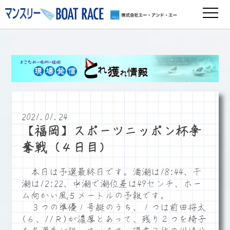
2021.01.24
【福岡】スポーツニッポン杯争
奪戦（４日目）
本日は予選最終日です。満潮は18:44、干
潮は12:22、中潮で潮位差は49センチ、ホー
ム向かい風５メートルの予報です。
３つの準優１号艇のうち、１つは前田将太
(６、11Ｒ)が濃厚とあって、残り２つを椅子