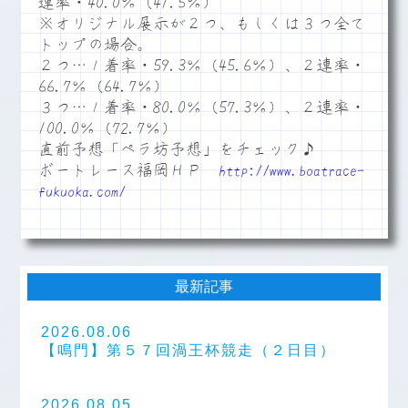
連率・40.0％（41.5％）
※オリジナル展示が２つ、もしくは３つ全て
トップの場合。
２つ…１着率・59.3％（45.6％）、２連率・
66.7％（64.7％）
３つ…１着率・80.0％（57.3％）、２連率・
100.0％（72.7％）
直前予想「ペラ坊予想」をチェック♪
ボートレース福岡ＨＰ
http://www.boatrace-
fukuoka.com/
最新記事
2026.08.06
【鳴門】第５７回渦王杯競走（２日目）
2026.08.05