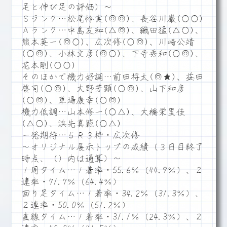
足と伸び足の評価）～
Ｓランク…松尾怜実(◎◎)、長谷川巌(○○)
Ａランク…中島友和(△◎)、織田猛(△○)、
熊本英一(◎○)、広次修(○◎)、川崎公靖
(○◎)、小林文彦(◎○)、下寺秀和(○◎)、
花本剛(○○)
そのほかで機力好調…前田将太(◎★)、益田
啓司(○◎)、大野芳顕(○◎)、山下和彦
(○◎)、草場康幸(○◎)
機力低調…山本修一(○△)、大橋栄里佳
(△○)、浜先真範(○△)
一発期待…５Ｒ３枠・広次修
～オリジナル展示トップの成績（３日目終了
時点、（）内は通算）～
１周タイム…１着率・55.6％（44.9％）、２
連率・71.7％（64.4％）
回り足タイム…１着率・34.2％（31.3％）、
２連率・50.0％（51.2％）
直線タイム…１着率・31.1％（24.3％）、２