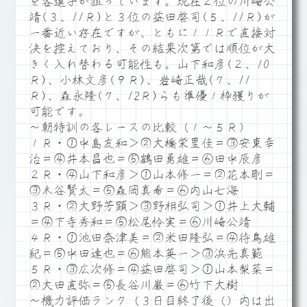
を各選手が狙っています。現在２位の川崎公
靖(３、11Ｒ)と３位の益田啓司(５、11Ｒ)が
一番近い存在ですが、ともに１１Ｒで直接対
決を控えており、その結果次第では順位が大
きく入れ替わる可能性も。山下和彦(２、10
Ｒ)、小林文彦(９Ｒ)、岩崎正哉(７、11
Ｒ)、森永隆(７、12Ｒ)らも準優１枠獲りが
可能です。
～朝特訓の各レースの比較（１～５Ｒ）
１Ｒ・①中島友和＞②大橋栄里佳＝③安東幸
治＝④井本昌也＝⑤鶴田勇雄＝⑥田中辰彦
２Ｒ・④山下和彦＞①山本修一＝②花本剛＝
③木谷賢太＝⑤森岡真希＝⑥内山七海
３Ｒ・②大野芳顕＞③野相弘司＞①井上大輔
＝④下寺秀和＝⑤松尾怜実＝⑥川崎公靖
４Ｒ・①池田奈津美＝②米田隆弘＝④待鳥雄
紀＝⑤中田達也＝⑥熊本英一＞③浜先真範
５Ｒ・③広次修＝④益田啓司＞①山本梨菜＝
②大田直弥＝⑤長谷川巌＝⑥竹下大樹
～機力評価ランク（３日目終了後（）内は出