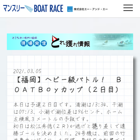
2021.03.05
【福岡】ヘビー級バトル！ Ｂ
ＯＡＴＢｏｙカップ（２日目）
本日は予選２日目です。満潮は13:34、干潮
は07:13、小潮で潮位差は96センチ、ホーム
左横風３メートルの予報です。
初日は松江秀徳(２Ｒ)が逃げと捲り差しで連
勝ゴールを決めました。24号機は、前回の竹