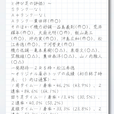
と伸び足の評価）～
Ｓランク…なし
Ａ＋ランク…なし
Ａランク…粟田祥(◎○)
そのほかで機力好調…西島義則(◎○)、荒井
輝年(◎○)、大庭元明(○◎)、飯山晃三
(◎○)、坪内実(◎○)、沖島広和(◎○)、松
江秀徳(◎○)、下河誉史(◎○)
機力低調…亀本勇樹(○△)、泉啓文(○△)、
笠雅雄(○△)、豊田泰洋(○△)、山ノ内雅人
(○△)
一発期待…２Ｒ５枠・松江秀徳
～オリジナル展示トップの成績（初日終了時
点、（）内は通算）～
１周タイム…１着率・46.2％（43.9％）、２
連率・84.6％（64.1％）
回り足タイム…１着率・13.4％（30.5％）、
２連率・40.0％（50.2％）
直線タイム…１着率・33.3％（23.8％）、２