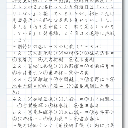
井貴史が好パワーを発揮。最終日の転覆でピ
ストンが２本換わっており前検日は「ハッキ
リしない」と話していましたが、初日２走は
周回展示から軽快な足色を見せていました。
本人も「行き足が良くて、回り足もしっかり
している」と好感触。２日目は３連勝に挑戦
します。
～朝特訓の各レースの比較（１～５Ｒ）
１Ｒ・③大庭元明＞②中村格＞①妹尾忠幸＝
④泉啓文＝⑤大内裕樹＝⑥亀本勇樹
２Ｒ・⑤松江秀徳＞①馬野耀＝②廣瀬将亨＝
⑥今井貴士＞③粟田祥＝④坪内実
３Ｒ・①笠雅雄＝②中岡健人＝③宮野仁＝④
北中元樹＝⑤向所浩二（⑥西島義則は不参
加）
４Ｒ・②岩崎正哉＞①三好一＝③山ノ内雅人
＝④古賀繁輝＞⑤林恵祐＝⑥豊田泰洋
５Ｒ・④荒井輝年＞①木山誠一＝③岩井繁＞
②武田信一＝⑤飯山晃三＝⑥吉永泰弘
～機力評価ランク（前検終了後（）内は出足