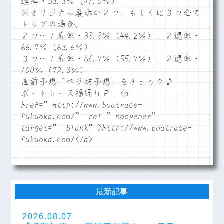
連率・53.3％（41.0％）
※オリジナル展示が２つ、もしくは３つ全て
トップの場合。
２つ…１着率・33.3％（44.2％）、２連率・
66.7％（63.6％）
３つ…１着率・66.7％（55.7％）、２連率・
100％（72.3％）
直前予想「ペラ坊予想」をチェック♪
ボートレース福岡ＨＰ <a
href=”http://www.boatrace-
fukuoka.com/” rel=”noopener”
target=”_blank”>http://www.boatrace-
fukuoka.com/</a>
最新記事
2026.08.07