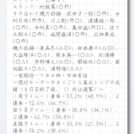
Ａ＋ランク…出場なし
Ａランク…村越篤(○◎)
そのほかで機力好調…原田才一郎(○◎)、中
村日向(◎◎)、川上剛(◎○)、渡邊雄一郎
(○◎)、中村真(○◎)、奥田誠(◎○)、佐々
木翔斗(○◎)、城間盛渚(○◎)、出畑孝成
(○◎)
機力低調…泉具巳(△○)、田添康介(△○)、
大西隆洋(○△)、熊本英一(○△)、松浦勝
(○△)、宇野博之(△○)、関裕也(○△)、菊
地敬介(○△)、浦野海(△△)
一発期待…７Ｒ４枠・多田有佑
～現行モーターのオリジナル展示トップの成
績（５日目終了後、（）内は通算）～
１周タイム…１着率・53.2％（48.9％）、２
連率・72.6％（66.7％）
回り足タイム…１着率・38.8％（34.1％）、
２連率・62.7％（54.8％）
直線タイム…１着率・33.3％（21.5％）、２
連率・54.2％（38.6％）