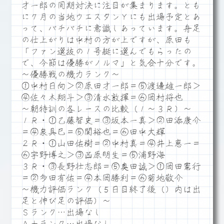
才一郎の同期対決に注目が集まります。とも
に７月の当地ウエスタンＹにも出場予定とあ
って、バチバチに意識しあっています。舟足
の仕上がりは中村の方が上ですが、原田も
「ファン選抜の１号艇に選んでもらったの
で、今節は優勝がノルマ」と気合十分です。
～優勝戦の機力ランク～
①中村日向＞②原田才一郎＝⑤渡邊雄一郎＞
④佐々木翔斗＞③清水敦揮＝⑥岡村将也
～朝特訓の各レースの比較（１～３Ｒ）～
１Ｒ・①乙藤智史＝③坂本一真＞②田添康介
＝④泉具巳＝⑤関裕也＝⑥田中大輝
２Ｒ・①山田佑樹＝②中村真＝④井上恵一＝
⑥宇野博之＞③西原明生＝⑤浦野海
３Ｒ・③長野壮志郎＝⑤奥田誠＞①岡田憲行
＝②多田有佑＝④本岡勝利＝⑥菊地敬介
～機力評価ランク（５日目終了後（）内は出
足と伸び足の評価）～
Ｓランク…出場なし