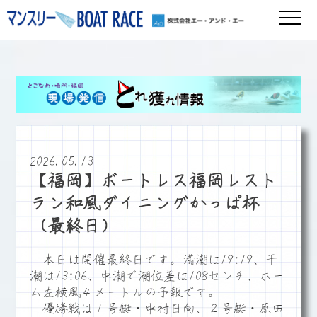
2026.05.13
【福岡】ボートレス福岡レスト
ラン和風ダイニングかっぱ杯
（最終日）
本日は開催最終日です。満潮は19:19、干
潮は13:06、中潮で潮位差は108センチ、ホー
ム左横風４メートルの予報です。
優勝戦は１号艇・中村日向、２号艇・原田