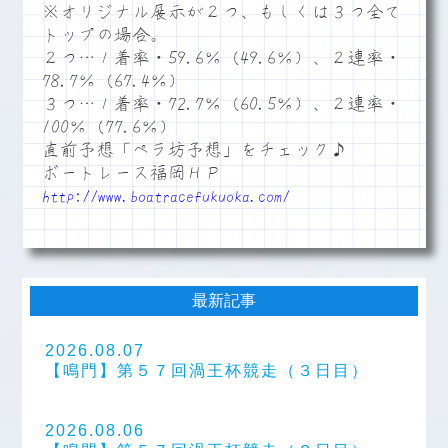
※オリジナル展示が２つ、もしくは３つ全て
トップの場合。
２つ…１着率・59.6％（49.6％）、２連率・
78.7％（67.4％）
３つ…１着率・72.7％（60.5％）、２連率・
100％（77.6％）
直前予想「ペラ坊予想」をチェック♪
ボートレース福岡ＨＰ
http://www.boatracefukuoka.com/
最新記事
2026.08.07
【鳴門】第５７回渦王杯競走（３日目）
2026.08.06