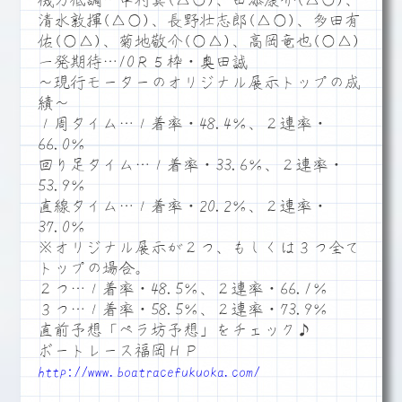
機力低調…中村真(△○)、田添康介(△○)、
清水敦揮(△○)、長野壮志郎(△○)、多田有
佑(○△)、菊地敬介(○△)、高岡竜也(○△)
一発期待…10Ｒ５枠・奥田誠
～現行モーターのオリジナル展示トップの成
績～
１周タイム…１着率・48.4％、２連率・
66.0％
回り足タイム…１着率・33.6％、２連率・
53.9％
直線タイム…１着率・20.2％、２連率・
37.0％
※オリジナル展示が２つ、もしくは３つ全て
トップの場合。
２つ…１着率・48.5％、２連率・66.1％
３つ…１着率・58.5％、２連率・73.9％
直前予想「ペラ坊予想」をチェック♪
ボートレース福岡ＨＰ
http://www.boatracefukuoka.com/