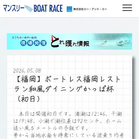
2026.05.08
【福岡】ボートレス福岡レスト
ラン和風ダイニングかっぱ杯
（初日）
本日は開催初日です。満潮は12:46、干潮
は19:48、小潮で潮位差は92センチ、ホーム
追い風５メートルの予報です。
昔から当地水面を得意にしている波乗り巧者