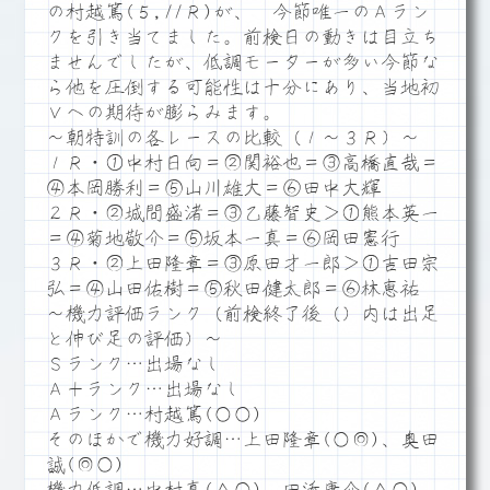
の村越篤(５,11Ｒ)が、 今節唯一のＡラン
クを引き当てました。前検日の動きは目立ち
ませんでしたが、低調モーターが多い今節な
ら他を圧倒する可能性は十分にあり、当地初
Ｖへの期待が膨らみます。
～朝特訓の各レースの比較（１～３Ｒ）～
１Ｒ・①中村日向＝②関裕也＝③高橋直哉＝
④本岡勝利＝⑤山川雄大＝⑥田中大輝
２Ｒ・②城間盛渚＝③乙藤智史＞①熊本英一
＝④菊地敬介＝⑤坂本一真＝⑥岡田憲行
３Ｒ・②上田隆章＝③原田才一郎＞①吉田宗
弘＝④山田佑樹＝⑤秋田健太郎＝⑥林恵祐
～機力評価ランク（前検終了後（）内は出足
と伸び足の評価）～
Ｓランク…出場なし
Ａ＋ランク…出場なし
Ａランク…村越篤(○○)
そのほかで機力好調…上田隆章(○◎)、奥田
誠(◎○)