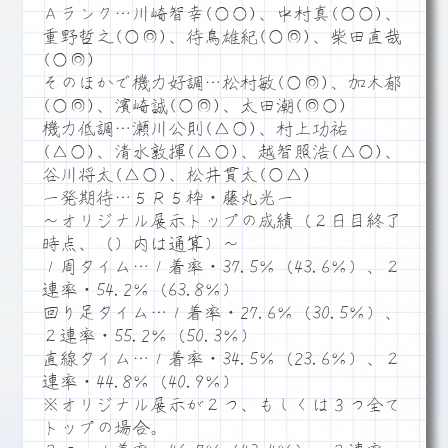
Ａランク…川崎智幸(○○)、中村真(○○)、
重野哲之(○◎)、待鳥雄紀(○◎)、柴田直哉
(○◎)
そのほかで機力好調…松村敏(○◎)、加木郁
(○◎)、濱崎誠(○◎)、太田潮(◎○)
機力低調…瀬川公則(△○)、村上功祐
(△○)、清水敦揮(△○)、越智照浩(△○)、
谷川将太(△○)、松井貫太(○△)
一発期待…５Ｒ５枠・藤丸光一
～オリジナル展示トップの成績（２日目終了
時点、（）内は通算）～
１周タイム…１着率・37.5％（43.6％）、２
連率・54.2％（63.8％）
回り足タイム…１着率・27.6％（30.5％）、
２連率・55.2％（50.3％）
直線タイム…１着率・34.5％（23.6％）、２
連率・44.8％（40.9％）
※オリジナル展示が２つ、もしくは３つ全て
トップの場合。