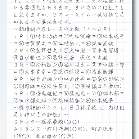
す。スリット付近の足が良く、その延長で伸
びる雰囲気もあります。まだ攻めには粗さも
目立ちますが、どのコースでも一発可能な足
があるので要注意です。
～朝特訓の各レースの比較（１～５Ｒ）
１Ｒ・①村上功祐＝②町田洸希＝③松本純平
＝④古賀智之＝⑤三村岳人＝⑥柴田直哉
２Ｒ・⑤重野哲之＞①太田潮＝②中尾智博＝
③白水勝也＞④黒野元基＝⑥佐々木巌
３Ｒ・④松村敏＞①谷川将太＝②田中信一郎
＝③大串重幸＝⑤原田雄次＝⑥清水敦揮
４Ｒ・④金田論＞②中田達也＝⑤窪田好弘＞
①羽野諒＝⑥松井貫太（③濱崎誠は不参加）
５Ｒ・③待鳥雄紀＝⑤藤丸光一＞①加木郁＝
②田中健太郎＝④松田祐季＞⑥松本純平
～機力評価ランク（２日目終了後（）内は出
足と伸び足の評価）～
Ｓランク…篠原飛翔(○○)
Ａ＋ランク…前川守嗣(○◎)、町田洸希
(◎○)、原田雄次(○◎)