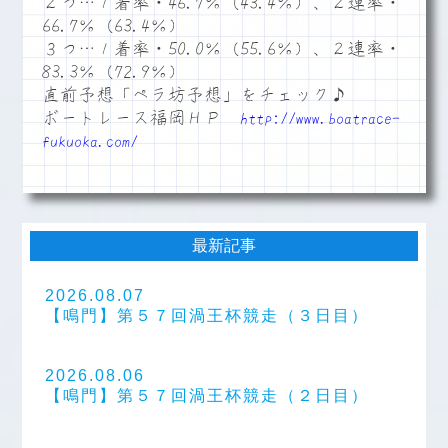
２つ…１着率・46.7％（43.4％）、２連率・
66.7％（63.4％）
３つ…１着率・50.0％（55.6％）、２連率・
83.3％（72.9％）
直前予想「ペラ坊予想」をチェック♪
ボートレース福岡ＨＰ
http://www.boatrace-
fukuoka.com/
最新記事
2026.08.07
【鳴門】第５７回渦王杯競走（３日目）
2026.08.06
【鳴門】第５７回渦王杯競走（２日目）