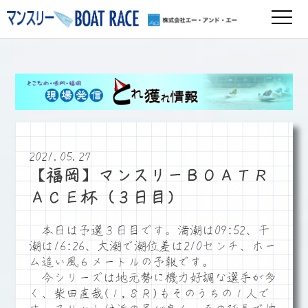
2021.05.27
【福岡】マンスリーＢＯＡＴＲ
ＡＣＥ杯（３日目）
本日は予選３日目です。満潮は09:52、干
潮は16:26、大潮で潮位差は210センチ、ホー
ム追い風６メートルの予報です。
今シリーズは地元勢に機力好調な選手が多
く、柴田直哉(１,８Ｒ)もそのうちの１人で