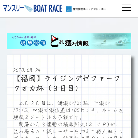
2020.08.24
【福岡】ライジングゼファーフ
クオカ杯（３日目）
本日３日目は、満潮が13:36、干潮が
19:15、中潮で潮位差は105センチ、ホーム左
横風２メートルの予報です。
開幕から３連勝の楠原翔太(２,７Ｒ)が、
並み居るＡ１級レーサーを抑えて得点率トッ