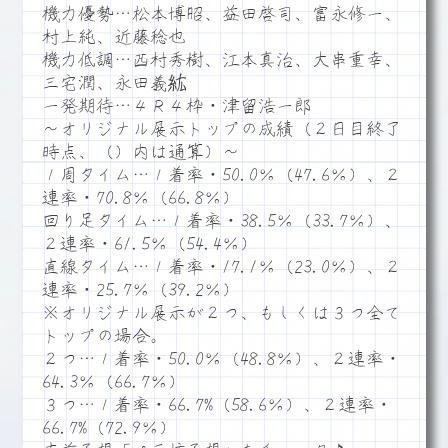
機力優勢…松本博昭、益田啓司、富永修一、
村上純、近藤稔也
機力低調…西村秀樹、江本真治、大串重幸、
三宅潤、永田義紘
一発期待…４Ｒ４枠・津留浩一郎
～オリジナル展示トップの成績（２日目終了
時点、（）内は通算）～
１周タイム…１着率・50.0％（47.6％）、２
連率・70.8％（66.8％）
回り足タイム…１着率・38.5％（33.7％）、
２連率・61.5％（54.4％）
直線タイム…１着率・17.1％（23.0％）、２
連率・25.7％（39.2％）
※オリジナル展示が２つ、もしくは３つ全て
トップの場合。
２つ…１着率・50.0％（48.8％）、２連率・
64.3％（66.7％）
３つ…１着率・66.7%（58.6％）、２連率・
66.7%（72.9％）