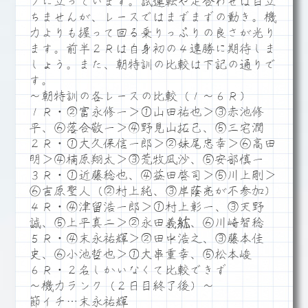
プに立っています。試運転や足合わせは目立
ちませんが、レースではまずまずの動き。機
力よりも握って回る乗りっぷりの良さが光り
ます。前半２Ｒは自身初の４連勝に期待しま
しょう。また、朝特訓の比較は下記の通りで
す。
～朝特訓の各レースの比較（１～６Ｒ）
１Ｒ・②富永修一＞①山田祐也＞③赤池修
平、⑥落合敬一＞④野見山拓己、⑤三宅潤
２Ｒ・①大久保信一郎＞②妹尾忠幸＞⑥高田
明＞④楠原翔太＞③荒牧凪沙、⑤安部慎一
３Ｒ・①近藤稔也、④益田啓司＞⑤川上剛＞
⑥吉原聖人（②村上純、③岸蔭亮が不参加）
４Ｒ・④津留浩一郎＞①村上彰一、③天野
誠、⑤上平真二＞②永田義紘、⑥川崎智稔
５Ｒ・④末永祐輝＞②田中浩之、③藤本佳
史、⑥小池哲也＞①大串重幸、⑤松本峻
６Ｒ・２名しかいなくて比較できず
～機力ランク（２日目終了後）～
節イチ…末永祐輝