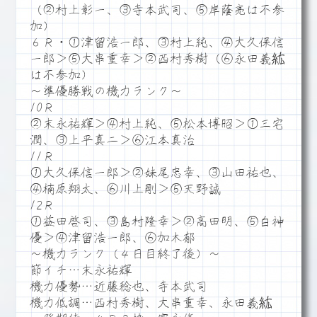
（②村上彰一、③寺本武司、⑤岸蔭亮は不参
加）
６Ｒ・①津留浩一郎、③村上純、④大久保信
一郎＞⑤大串重幸＞②西村秀樹（⑥永田義紘
は不参加）
～準優勝戦の機力ランク～
10Ｒ
②末永祐輝＞④村上純、⑤松本博昭＞①三宅
潤、③上平真二＞⑥江本真治
11Ｒ
①大久保信一郎＞②妹尾忠幸、③山田祐也、
④楠原翔太、⑥川上剛＞⑤天野誠
12Ｒ
①益田啓司、③島村隆幸＞②高田明、⑤白神
優＞④津留浩一郎、⑥加木郁
～機力ランク（４日目終了後）～
節イチ…末永祐輝
機力優勢…近藤稔也、寺本武司
機力低調…西村秀樹、大串重幸、永田義紘