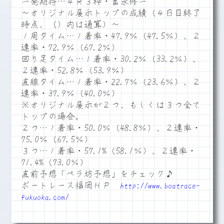
一発期待…４Ｒ３枠・富永修一
～オリジナル展示トップの成績（４日目終了
時点、（）内は通算）～
１周タイム…１着率・47.9％（47.5％）、２
連率・72.9％（67.2％）
回り足タイム…１着率・30.2％（33.2％）、
２連率・52.8％（53.9％）
直線タイム…１着率・22.7％（23.6％）、２
連率・37.9％（40.0％）
※オリジナル展示が２つ、もしくは３つ全て
トップの場合。
２つ…１着率・50.0％（48.8％）、２連率・
75.0％（67.5％）
３つ…１着率・57.1%（58.1％）、２連率・
71.4%（73.0％）
直前予想「ペラ坊予想」をチェック♪
ボートレース福岡ＨＰ
http://www.boatrace-
fukuoka.com/