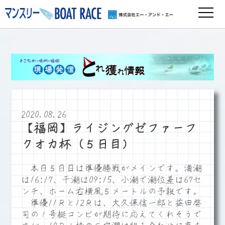
2020.08.26
【福岡】ライジングゼファーフ
クオカ杯（５日目）
本日５日目は準優勝戦がメインです。満潮
は16:17、干潮は09:15、小潮で潮位差は67セ
ンチ、ホーム右横風５メートルの予報です。
準優11Ｒと12Ｒは、大久保信一郎と益田啓
司の１号艇コンビが期待に応えてくれそうで