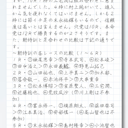
すが、10Ｒ１枠の三宅潤は組み合わせに恵ま
れませんでした。４枠に村上純がいて、進入
から気を使わなくてはいけません。しかも２
枠には節イチ足の末永祐輝もいるので、信頼
度は高いとは言えません。穴党は10Ｒ、本命
党は12Ｒで勝負するのがよさそうです。ま
た、朝特訓と足合わせの比較は下記の通りで
す。
～朝特訓の各レースの比較（１～６Ｒ）
１Ｒ・①妹尾忠幸＞⑤寺本武司、⑥松本峻＞
③田中浩之＞②永田義紘、④野見山拓己
２Ｒ・①山田祐也、④上平真二＞②加木郁、
⑤落合敬一、⑥赤池修平＞③大串重幸
３Ｒ・①松本博昭＞③吉原聖人、④三宅潤、
⑤近藤稔也、⑥荒牧凪沙（②川上剛は不参
加）
４Ｒ・③富永修一、①楠原翔太、④益田啓司
＞②江本真治、⑤安部慎一（⑥高山哲也は不
参加）
５Ｒ・①末永祐輝＞④島村隆幸＞⑥小池哲也