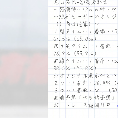
見山拓己=⑥高倉和士
一発期待…12Ｒ６枠・中
～現行モーターのオリジ
（）内は通算）～
１周タイム…１着率・15.
61.5％（65.0％）
回り足タイム…１着率・46
76.9％（55.9％）
直線タイム…１着率・15.
38.5％（42.8％）
※オリジナル展示が２つ
２つ…１着率・36.4％（4
３つ…１着率・なし（50
直前予想「ペラ坊予想」
ボートレース福岡ＨＰ