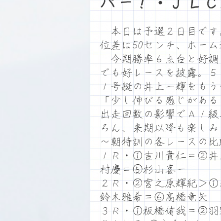
パー！・ＪＬＣ
本日は予選２日目です。満
位差は50センチ、ホー
今期勝率６点台と好調な中
でも好レースを披露。５
１号艇の井上一輝をもう
「少し伸びる感じがある
出走回数の影響でＡ１級
ろん、来期以降も楽しみ
～朝特訓の各レースの比
１Ｒ・①吉川貴仁＝②井
村慶＝⑤杉山喜一
２Ｒ・②宮之原輝紀＞①
鈴木雅希＝⑥高橋竜矢
３Ｒ・①板橋侑我＝②羽