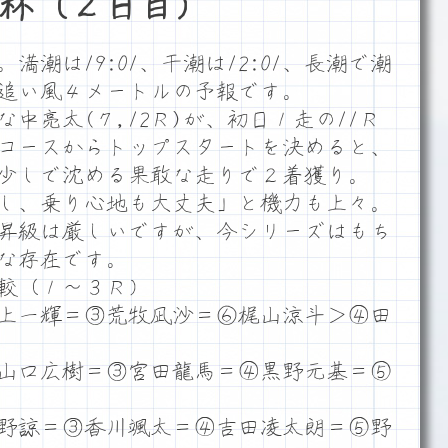
杯（２日目）
潮は19:01、干潮は12:01、長潮で潮
ム追い風４メートルの予報です。
亮太(７,12Ｒ)が、初日１走の11Ｒ
コースからトップスタートを決めると、
少しで沈める果敢な走りで２着獲り。
し、乗り心地も大丈夫」と機力も上々。
昇級は厳しいですが、今シリーズはもち
な存在です。
較（１～３Ｒ）
上一輝＝③荒牧凪沙＝⑥梶山涼斗＞④田
山口広樹＝③宮田龍馬＝④黒野元基＝⑤
野諒＝③香川颯太＝④吉田凌太朗＝⑤野