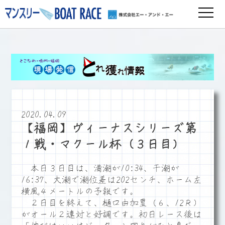
2020.04.09
【福岡】ヴィーナスシリーズ第
１戦・マクール杯（３日目）
本日３日目は、満潮が10:34、干潮が
16:37、大潮で潮位差は202センチ、ホーム左
横風４メートルの予報です。
２日目を終えて、樋口由加里（６、12Ｒ）
がオール２連対と好調です。初日レース後は