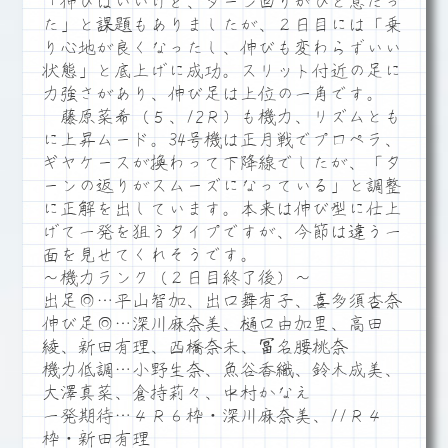
「伸びはいいけど、ターン回りがひと息だっ
た」と課題もありましたが、２日目には「乗
り心地が良くなったし、伸びも変わらずいい
状態」と底上げに成功。スリット付近の足に
力強さがあり、伸び足は上位の一角です。
藤原菜希（５、12Ｒ）も機力、リズムとも
に上昇ムード。34号機は正月戦でプロペラ、
ギヤケースが換わって下降線でしたが、「タ
ーンの返りがスムーズになっている」と調整
に正解を出しています。本来は伸び型に仕上
げて一発を狙うタイプですが、今節は違う一
面を見せてくれそうです。
～機力ランク（２日目終了後）～
出足◎…平山智加、出口舞有子、喜多須杏奈
伸び足◎…深川麻奈美、樋口由加里、高田
綾、新田有理、西橋奈未、冨名腰桃奈
機力低調…小野生奈、魚谷香織、鈴木成美、
大澤真菜、倉持莉々、中村かなえ
一発期待…４Ｒ６枠・深川麻奈美、11Ｒ４
枠・新田有理