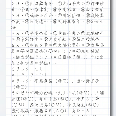
２Ｒ・①出口舞有子＝④大山千広＞②前田紗
希＝③真子奈津実＝⑤中尾彩香＝⑥山本梨菜
３Ｒ・①藤崎小百合＝②川野芽唯＝③渡邉真
奈美＝④日高逸子＝⑤矢野真梨菜＝⑥金子七
海
４Ｒ・①平高奈菜＝③寺田千恵＞②武藤綾子
＝④宇野弥生＝⑤犬童千秋＝⑥冨名腰桃奈
５Ｒ・①中田夕貴＝②大橋栄里佳＝③竹井奈
美＝④中澤宏奈＞⑤中川りな＝⑥森田梨湖
～機力評価ランク（４日目終了後（）内は出
足と伸び足の評価）～
Ｓランク…なし
Ａ＋ランク…なし
Ａランク…平高奈菜（◎◎）、出口舞有子
（◎○）
そのほかで機力好調…大山千広(◎◎)、三浦
永理(◎○)、寺田千恵(◎○)、小芦るり華
(○◎)、西岡成美(○◎)、蜂須瑞生(◎○)
機力低調…遠藤エミ(△○)、角ひとみ