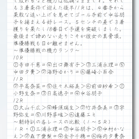
で敗れるなど機力は低調なままです。それで
も３着条件で迎えた後半11Ｒは、４番手から
果敢な追い上げを見せてゴール手前で中谷朋
子を捕まえる好レース。５センチの差で３着
獲りを果たし18番目で予選を突破しました。
最後まで諦めない走りこそが彼女の真骨頂。
準優勝戦も目が離せません。
～準優勝戦の機力ランク～
10Ｒ
①寺田千恵＝④出口舞有子＞③三浦永理＝⑤
中田夕貴＞②海野ゆかり＝⑥藤崎小百合
11Ｒ
②平高奈菜＝⑤佐々木裕美＞⑥前田紗希＞①
小野生奈＝③日高逸子＝④中谷朋子
12Ｒ
①大山千広＞④蜂須瑞生＞②竹井奈美＝③宇
野弥生＝⑤川野芽唯＞⑥遠藤エミ
～朝特訓の各レースの比較（１～５Ｒ）
１Ｒ・①三浦永理＝③中谷朋子＞⑤中村かな
え＞②森下愛梨＝④金子千穂＝⑥梅内夕貴奈