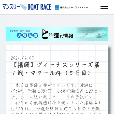
2021.04.05
【福岡】ヴィーナスシリーズ第
１戦・マクール杯（５日目）
本日は準優３番がメインです。満潮は
15:47、干潮は08:57、小潮で潮位差は29セン
チ、ホーム追い風５メートルの予報です。
初日から低調機に手を焼いていた遠藤エミ
(,12Ｒ)は、予選最終日も前半６Ｒの１号艇