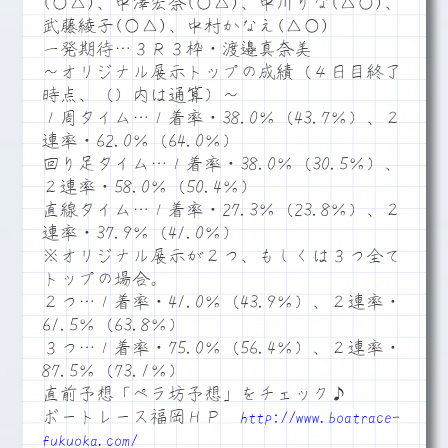
(○△)、中澤宏奈(○△)、中川りな(△○)、
武藤綾子(○△)、中村かなえ(△○)
一発期待…３Ｒ３枠・渡邉真奈美
～オリジナル展示トップの成績（４日目終了
時点、（）内は通算）～
１周タイム…１着率・38.0％（43.7％）、２
連率・62.0％（64.0％）
回り足タイム…１着率・38.0％（30.5％）、
２連率・58.0％（50.4％）
直線タイム…１着率・27.3％（23.8％）、２
連率・37.9％（41.0％）
※オリジナル展示が２つ、もしくは３つ全て
トップの場合。
２つ…１着率・41.0％（43.9％）、２連率・
61.5％（63.8％）
３つ…１着率・75.0％（56.4％）、２連率・
87.5％（73.1％）
直前予想「ペラ坊予想」をチェック♪
ボートレース福岡ＨＰ
http://www.boatrace-
fukuoka.com/