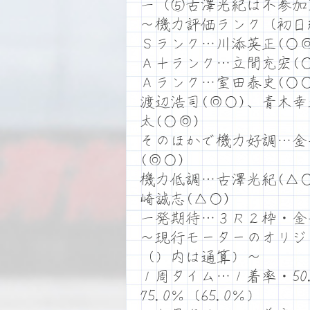
一（⑤古澤光紀は不参加
～機力評価ランク（初日
Ｓランク…川添英正(○◎
Ａ＋ランク…立間充宏(○
Ａランク…室田泰史(○○
渡辺浩司(◎○)、青木幸
太(○◎)
そのほかで機力好調…金
(◎○)
機力低調…古澤光紀(△○
崎誠志(△○)
一発期待…３Ｒ２枠・金
～現行モーターのオリジ
（）内は通算）～
１周タイム…１着率・50.
75.0％（65.0％）