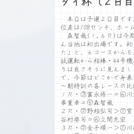
ダイ杯（２日目
本日は予選２日目です。満
位差は108センチ、ホ
森智哉(１,６Ｒ)は今
ん当地は初出場です。初
た」と、６コースから５
試運転から相棒・44号
りは良さそうに見えまし
で、今節はどこかで舟券
～朝特訓の各レースの比
１Ｒ・③富永修一＝⑥川
串重幸＝⑤森智哉
２Ｒ・②野相弘司＞①室
谷村啓司＝⑥立間充宏
３Ｒ・②金子順一＞①川