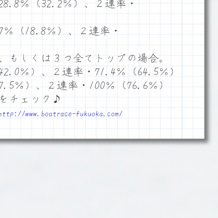
.8％（32.2％）、２連率・
7％（18.8％）、２連率・
、もしくは３つ全てトップの場合。
2.0％）、２連率・71.4％（64.5％）
.5％）、２連率・100％（76.6％）
をチェック♪
http://www.boatrace-fukuoka.com/