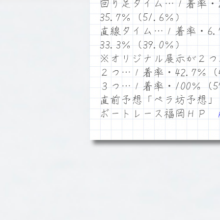
回り足タイム…１着率・28
35.7％（51.6％）
直線タイム…１着率・6.
33.3％（39.0％）
※オリジナル展示が２つ
２つ…１着率・42.7％（4
３つ…１着率・100％（57
直前予想「ペラ坊予想」
ボートレース福岡ＨＰ