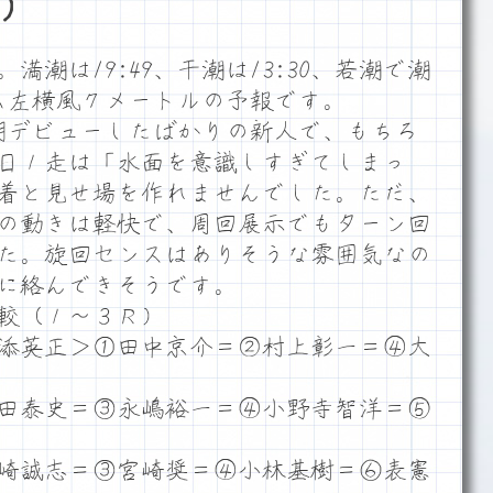
）
潮は19:49、干潮は13:30、若潮で潮
ーム左横風７メートルの予報です。
期デビューしたばかりの新人で、もちろ
日１走は「水面を意識しすぎてしまっ
着と見せ場を作れませんでした。ただ、
機の動きは軽快で、周回展示でもターン回
た。旋回センスはありそうな雰囲気なの
に絡んできそうです。
較（１～３Ｒ）
添英正＞①田中京介＝②村上彰一＝④大
田泰史＝③永嶋裕一＝④小野寺智洋＝⑤
崎誠志＝③宮崎奨＝④小林基樹＝⑥表憲