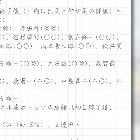
）
終了後（）内は出足と伸び足の評価）～
)
◎)、寺田祥(◎◎)
)、谷村啓司(○○)、富永修一(○○)、
太郎(○○)、山本景士郎(○◎)、松井貫
子順一(○◎)、大田誠(○◎)、森智哉
)、表憲一(△○)、中島真二(△○)、川
子順一
ナル展示トップの成績（初日終了後、
0％（41.5％）、２連率・