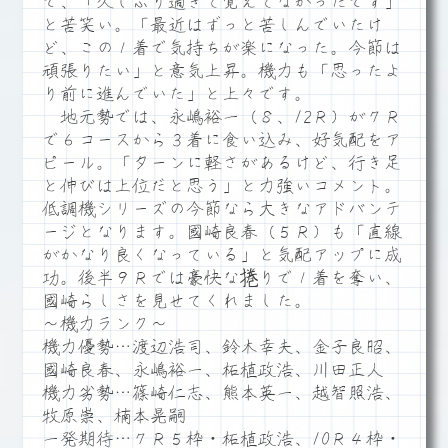
で、「久しぶり過ぎて覚えてなかったです」
と苦笑い。「最近はずっと苦しんでいたけ
ど、この１着で気持ちが楽になった。今節は
頑張りたい」と意気上昇。機力も「思ったよ
り前に進んでいた」と上々です。
地元勢では、永嶋裕一（８、12Ｒ）が７Ｒ
で６コースから３着に食い込み、好気配をア
ピール。「ターンに軽さがあるけど、行き足
と伸びは上位だと思う」と力強いコメント。
低調機シリーズの今節なら大きなアドバンテ
ージとなります。國崎良春（５Ｒ）も「直線
がかなり良くなっている」と気配アップに成
功。後半９Ｒでは豪快な捲りで１着を奪い、
國崎らしさを見せてくれました。
～機力ランク～
機力優勢…渡辺浩司、鈴木幸夫、金子良昭、
國崎良春、永嶋裕一、柘植政浩、川田正人
機力劣勢…篠崎仁志、熊本英一、越智照浩、
牧原崇、楠本晃嗣
一発期待…７Ｒ５枠・柘植政浩、10Ｒ４枠・