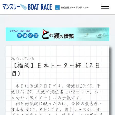
2021.04.25
【福岡】日本トーター杯（２日
目）
本日は予選２日目です。満潮は20:55、干
潮は14:27、大潮で潮位差は158センチ、ホー
ム向かい風６メートルの予報です。
初日好気配に映ったのは、今節の最古参・
富山弘幸(４,９Ｒ)です。前半レースからま