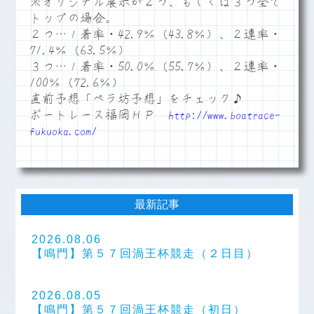
※オリジナル展示が２つ、もしくは３つ全て
トップの場合。
２つ…１着率・42.9％（43.8％）、２連率・
71.4％（63.5％）
３つ…１着率・50.0％（55.7％）、２連率・
100％（72.6％）
直前予想「ペラ坊予想」をチェック♪
ボートレース福岡ＨＰ
http://www.boatrace-
fukuoka.com/
最新記事
2026.08.06
【鳴門】第５７回渦王杯競走（２日目）
2026.08.05
【鳴門】第５７回渦王杯競走（初日）