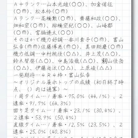
Ａ＋ランク…山本光雄(○○)、加倉侑征
(○◎)、松本怜(○◎)
Ａランク…高橋勲(○◎)、齋藤和政(○○)、
畑和宏(○◎)、柳橋宏紀(○○)、山崎郡
(○◎)、宮脇遼太(○○)
そのほかで機力好調…香川素子(○◎)、富山
弘幸(◎◎)佐藤博亮(◎○)、真田翔磨(○◎)
機力低調…中村桃佳(○△)、井上茂(△○)、
鈴木智啓(△○)、中島浩哉(△○)、籾山佳岳
(○△)、伊藤尚汰(○△)、上原峻(△△)
一発期待…４Ｒ４枠・富山弘幸
～オリジナル展示トップの成績（初日終了時
点、（）内は通算）～
１周タイム…１着率・75.0％（44.1％）、２
連率・91.7％（64.3％）
回り足タイム…１着率・23.1％（30.4％）、
２連率・53.9％（50.4％）
直線タイム…１着率・12.5％（23.5％）、２
連率・25.0％（40.8％）