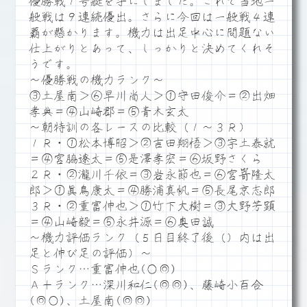
優勝戦１号艇を手にしました。これで当地一
般戦は９連続優出。さらに今回は一般戦４連
覇が懸かります。機力は出足中心に問題ない
仕上がりとあって、しっかりと決めてくれそ
うです。
～優勝戦の機力ランク～
③土屋南＞⑥早川尚人＞①守田俊介＝②出畑
孝典＝④山崎郡＝⑤青木玄太
～朝特訓の各レースの比較（１～３Ｒ）
１Ｒ・①松本博昭＞②吉田翔悟＞③宇土泰就
＝④宮脇遼太＝⑤是澤孝宏＝⑥坂野さくら
２Ｒ・②瀧川千依＝③岩永節也＝⑥宮嵜隆太
郎＞①眞鳥康太＝④勝浦真帆＝⑤長尾京志郎
３Ｒ・②重富伸也＞①竹下大樹＝③大野芳顕
＝④山崎毅＝⑤永井源＝⑥奥田誠
～機力評価ランク（５日目終了後（）内は出
足と伸び足の評価）～
Ｓランク…重富伸也(○◎)
Ａ＋ランク…深川和仁(◎◎)、藤崎小百合
(◎○)、土屋南(◎◎)