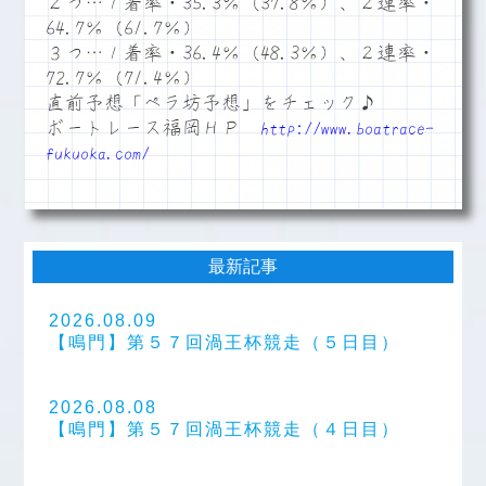
２つ…１着率・35.3％（37.8％）、２連率・
64.7％（61.7％）
３つ…１着率・36.4％（48.3％）、２連率・
72.7％（71.4％）
直前予想「ペラ坊予想」をチェック♪
ボートレース福岡ＨＰ
http://www.boatrace-
fukuoka.com/
最新記事
2026.08.09
【鳴門】第５７回渦王杯競走（５日目）
2026.08.08
【鳴門】第５７回渦王杯競走（４日目）