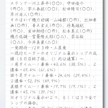
Ａランク…川上昇平(○○)、守田俊介
(◎○)、宇土泰就(○○)、松田隆司(○○)、
早川尚人(○◎)、
そのほかで機力好調…山崎郡(○◎)、出畑孝
典(○◎)、青木玄太(◎○)、待鳥雄紀
(◎○)、吉田翔悟(○◎)、松本真広(○◎)
機力低調…宮嵜隆太郎(○△)、茶谷桜
(○△)、今井美亜(△○)
一発期待…12Ｒ３枠・土屋南
～現行モーターのオリジナル展示トップの成
績（５日目終了後、（）内は通算）～
１周タイム…１着率・43.6％（38.5％）、２
連率・69.4％（61.6％）
回り足タイム…１着率・24.6％（29.4％）、
２連率・52.3％（49.9％）
直線タイム…１着率・19.7％（19.1％）、２
連率・45.1％（39.1％）
※オリジナル展示が２つ、もしくは３つ全て
トップの場合。