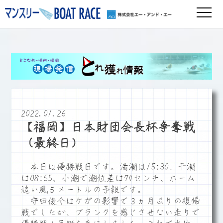
2022.01.26
【福岡】日本財団会長杯争奪戦
（最終日）
本日は優勝戦日です。満潮は15:30、干潮
は08:55、小潮で潮位差は74センチ、ホーム
追い風５メートルの予報です。
守田俊介はケガの影響で３ヵ月ぶりの復帰
戦でしたが、ブランクを感じさせない走りで