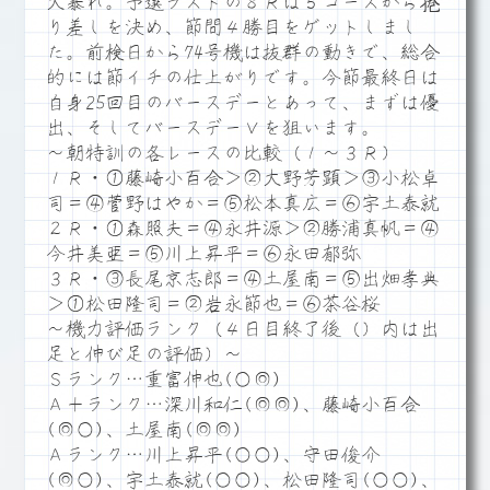
大暴れ。予選ラストの８Ｒは５コースから捲
り差しを決め、節間４勝目をゲットしまし
た。前検日から74号機は抜群の動きで、総合
的には節イチの仕上がりです。今節最終日は
自身25回目のバースデーとあって、まずは優
出、そしてバースデーＶを狙います。
～朝特訓の各レースの比較（１～３Ｒ）
１Ｒ・①藤崎小百合＞②大野芳顕＞③小松卓
司＝④菅野はやか＝⑤松本真広＝⑥宇土泰就
２Ｒ・①森照夫＝④永井源＞②勝浦真帆＝④
今井美亜＝⑤川上昇平＝⑥永田郁弥
３Ｒ・③長尾京志郎＝④土屋南＝⑤出畑孝典
＞①松田隆司＝②岩永節也＝⑥茶谷桜
～機力評価ランク（４日目終了後（）内は出
足と伸び足の評価）～
Ｓランク…重富伸也(○◎)
Ａ＋ランク…深川和仁(◎◎)、藤崎小百合
(◎○)、土屋南(◎◎)
Ａランク…川上昇平(○○)、守田俊介
(◎○)、宇土泰就(○○)、松田隆司(○○)、