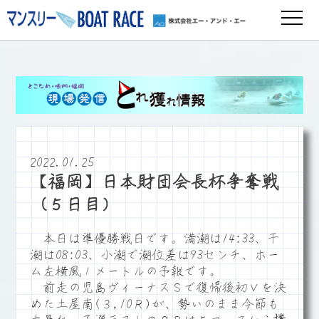
2022.01.25
【福岡】日本財団会長杯争奪戦
（５日目）
本日は準優勝戦日です。満潮は14:33、干
潮は08:03、小潮で潮位差は93センチ、ホー
ム左横風１メートルの予報です。
前走の児島ヴィーナスＳで復帰後初Ｖを決
めた土屋南(３,10Ｒ)が、勢いのまま今節も