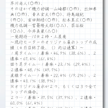
早川尚人(○◎)、
そのほかで機力好調…山崎郡(○◎)、出畑孝
典(○◎)、青木玄太(◎○)、待鳥雄紀
(◎○)、吉田翔悟(○◎)、松本真広(○◎)
機力低調…宮嵜隆太郎(○△)、茶谷桜
(○△)、今井美亜(△○)
一発期待…10Ｒ２枠・土屋南
～現行モーターのオリジナル展示トップの成
績（４日目終了後、（）内は通算）～
１周タイム…１着率・46.9％（38.6％）、２
連率・67.4％（61.4％）
回り足タイム…１着率・23.1％（29.4％）、
２連率・48.1％（49.7％）
直線タイム…１着率・22.4％（19.2％）、２
連率・43.1％（38.9％）
※オリジナル展示が２つ、もしくは３つ全て
トップの場合。
２つ…１着率・37.5％（37.9％）、２連率・
60.0％（61.4％）