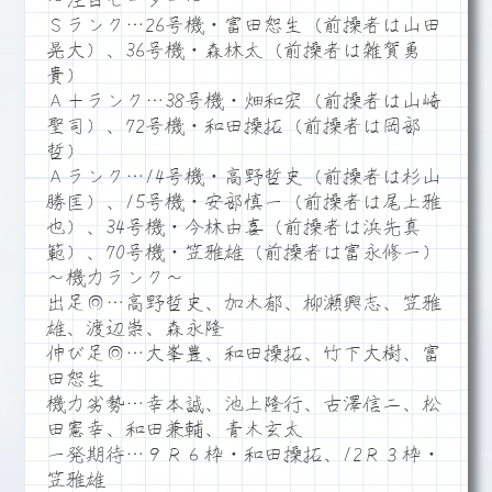
～注目モーター～
Ｓランク…26号機・富田恕生（前操者は山田
晃大）、36号機・森林太（前操者は雑賀勇
貴）
Ａ＋ランク…38号機・畑和宏（前操者は山崎
聖司）、72号機・和田操拓（前操者は岡部
哲）
Ａランク…14号機・高野哲史（前操者は杉山
勝匡）、15号機・安部慎一（前操者は尾上雅
也）、34号機・今林由喜（前操者は浜先真
範）、70号機・笠雅雄（前操者は富永修一）
～機力ランク～
出足◎…高野哲史、加木郁、柳瀬興志、笠雅
雄、渡辺崇、森永隆
伸び足◎…大峯豊、和田操拓、竹下大樹、富
田恕生
機力劣勢…幸本誠、池上隆行、古澤信二、松
田憲幸、和田兼輔、青木玄太
一発期待…９Ｒ６枠・和田操拓、12Ｒ３枠・
笠雅雄