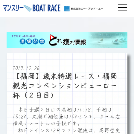
2019.12.26
【福岡】歳末特選レース・福岡
観光コンベンションビューロー
杯（２日目）
本日予選２日目の満潮は10:18、干潮は
15:29、大潮で潮位差は109センチ、ホーム右
横風２メートルの予報です。
初日メインの12Ｒファン選抜は、高野哲史