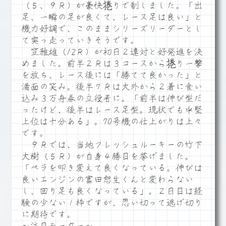
（５、９Ｒ）が豪快捲りで制しました。「出
足、一瞬の足が良くて、レース足は良い」と
機力好調で、このままシリーズリーダーとし
て突っ走っていきそうです。
笠雅雄（12Ｒ）が初日２連対と好発進を決
めました。前半２Ｒは３コースから捲り一撃
を放ち、レース後には「勝てて良かった」と
満面の笑み。後半７Ｒは大外から２着に食い
込み３万舟券の立役者に。「前半は伸び型だ
ったけど、後半はレース足型。現状でも中堅
上位は十分ある」。70号機の仕上がりは上々
です。
９Ｒでは、当地フレッシュルーキーの竹下
大樹（５Ｒ）が自身４勝目を挙げました。
「ペラを叩き変えて良くなっている。伸びは
良いエンジンの富田恕生くんと変わらない
し、回り足も良くなっている」。２日目は経
験の少ない１枠ですが、思い切って逃げ切り
に期待です。