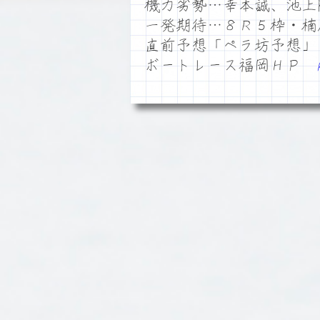
機力劣勢…幸本誠、池上
一発期待…８Ｒ５枠・楠
直前予想「ペラ坊予想」
ボートレース福岡ＨＰ