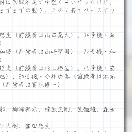
目は回転不足で中堅くらいだったけど、
まずまずの動き。この１着でペースアッ
田恕生（前操者は山田晃大）、36号機・森
）
畑和宏（前操者は山崎聖司）、72号機・和
）
野哲史（前操者は杉山勝匡）、15号機・安
也）、34号機・今林由喜（前操者は浜先
雄（前操者は富永修一）
郁、柳瀬興志、楠原正剛、笠雅雄、森永
下大樹、富田恕生