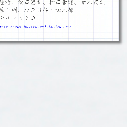
隆行、松田憲幸、和田兼輔、青木玄太
原正剛、11Ｒ３枠・加木郁
をチェック♪
http://www.boatrace-fukuoka.com/