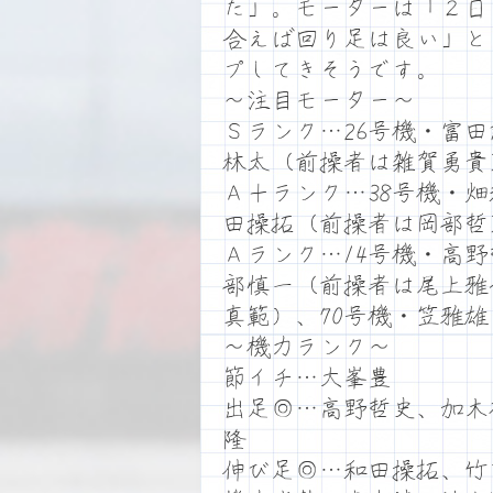
た」。モーターは「２日
合えば回り足は良い」と
プしてきそうです。
～注目モーター～
Ｓランク…26号機・富
林太（前操者は雑賀勇貴
Ａ＋ランク…38号機・
田操拓（前操者は岡部哲
Ａランク…14号機・高
部慎一（前操者は尾上雅
真範）、70号機・笠雅
～機力ランク～
節イチ…大峯豊
出足◎…高野哲史、加木
隆
伸び足◎…和田操拓、竹