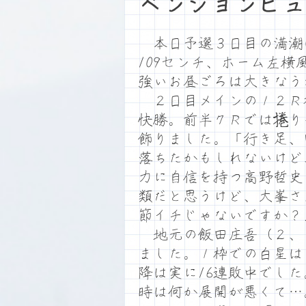
ベンションビュ
本日予選３日目の満潮は1
109センチ、ホーム左
強いお昼ごろは大きなう
２日目メインの１２Ｒ
快勝。前半７Ｒでは捲り
飾りました。「行き足、
落ちたかもしれないけど
力に自信を持つ高野哲史
類だと思うけど、大峯さ
節イチじゃないですか？
地元の飯田庄吾（２、
ました。１枠での白星は
降は実に16連敗中でし
時は何か展開が悪くて…