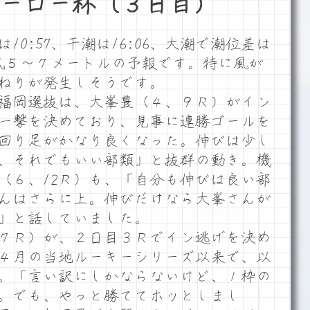
ーロー杯（３日目）
0:57、干潮は16:06、大潮で潮位差は
横風５～７メートルの予報です。特に風が
ねりが発生しそうです。
福岡選抜は、大峯豊（４、９Ｒ）がイン
一撃を決めており、見事に連勝ゴールを
回り足がかなり良くなった。伸びは少し
、それでもいい部類」と抜群の動き。機
（６、12Ｒ）も、「自分も伸びは良い部
んはさらに上。伸びだけなら大峯さんが
」と話していました。
７Ｒ）が、２日目３Ｒでイン逃げを決め
４月の当地ルーキーシリーズ以来で、以
た。「言い訳にしかならないけど、１枠の
。でも、やっと勝ててホッとしまし