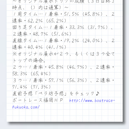
～オリジナル展示トップの成績（３日目終了
時点、（）内は通算）～
１周タイム…１着率・51.5％（45.8％）、２
連率・62.2％（65.2％）
回り足タイム…１着率・33.3％（31.7％）、
２連率・48.7％（51.6％）
直線タイム…１着率・19.2％（24.0％）、２
連率・40.4％（41.1％）
※オリジナル展示が２つ、もしくは３つ全て
トップの場合。
２つ…１着率・45.8％（46.7％）、２連率・
58.3％（65.4％）
３つ…１着率・57.1％（56.3％）、２連率・
71.4％（71.3％）
直前予想「ペラ坊予想」をチェック♪
ボートレース福岡ＨＰ
http://www.boatrace-
fukuoka.com/