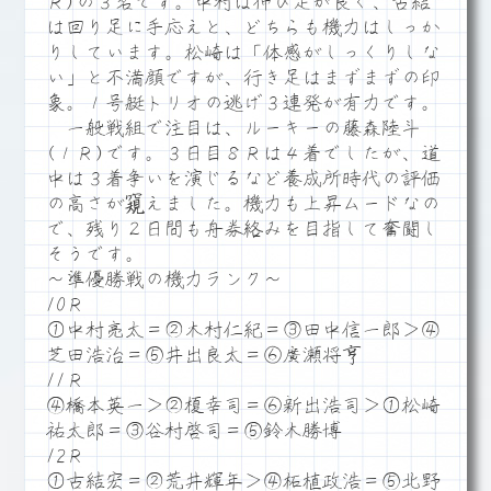
Ｒ)の３名です。中村は伸び足が良く、古結
は回り足に手応えと、どちらも機力はしっか
りしています。松崎は「体感がしっくりしな
い」と不満顔ですが、行き足はまずまずの印
象。１号艇トリオの逃げ３連発が有力です。
一般戦組で注目は、ルーキーの藤森陸斗
(１Ｒ)です。３日目８Ｒは４着でしたが、道
中は３着争いを演じるなど養成所時代の評価
の高さが窺えました。機力も上昇ムードなの
で、残り２日間も舟券絡みを目指して奮闘し
そうです。
～準優勝戦の機力ランク～
10Ｒ
①中村亮太＝②木村仁紀＝③田中信一郎＞④
芝田浩治＝⑤井出良太＝⑥廣瀬将亨
11Ｒ
④橋本英一＞②榎幸司＝⑥新出浩司＞①松崎
祐太郎＝③谷村啓司＝⑤鈴木勝博
12Ｒ
①古結宏＝②荒井輝年＞④柘植政浩＝⑤北野