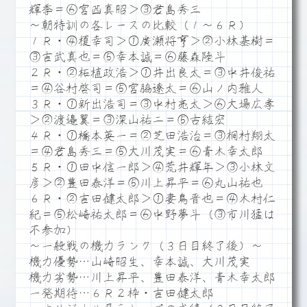
輝季＝⑥宮西真昭＞③君島秀三
～朝特訓の各レースの比較（１～６Ｒ）
１Ｒ・④榎幸司＞①廣瀬将亨＞②小林基樹＝
③吉武真也＝⑤幸本誠＝⑥藤森陸斗
２Ｒ・②柘植政浩＞①井出良太＝③中井俊祐
＝④谷村啓司＝⑤宮脇遼太＝⑥山ノ内雅人
３Ｒ・①新出浩司＝③中村亮太＞⑥大場広孝
＞②渡邉翼＝③深山祐二＝⑤古結宏
４Ｒ・①橋本英一＝②芝田浩治＝③桐村翔太
＝④君島秀三＝⑤大川茂実＝⑥青木幸太郎
５Ｒ・①田中信一郎＞④荒井輝年＞③小林文
彦＞②豊田泰洋＝⑤川上昇平＝⑥丸山祐也
６Ｒ・②吉田健太郎＞①妻鳥晋也＝④木村仁
紀＝⑤松崎祐太郎＝⑥中野夢斗（③市川猛は
不参加）
～一般戦の機力ランク（３日目終了後）～
機力優勢…山崎昭生、幸本誠、大川茂実
機力劣勢…川上昇平、豊田泰洋、青木幸太郎
一発期待…６Ｒ２枠・吉田健太郎