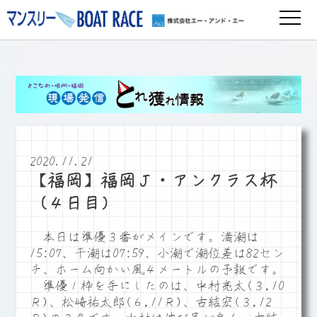
2020.11.21
【福岡】福岡Ｊ・アンクラス杯
（４日目）
本日は準優３番がメインです。満潮は
15:07、干潮は07:59、小潮で潮位差は82セン
チ、ホーム向かい風４メートルの予報です。
準優１枠を手にしたのは、中村亮太(３,10
Ｒ)、松崎祐太郎(６,11Ｒ)、古結宏(３,12