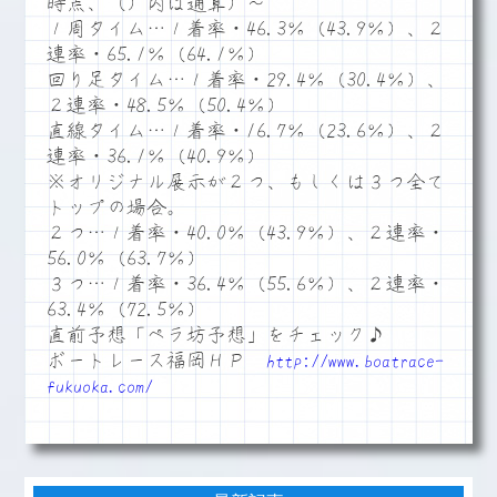
時点、（）内は通算）～
１周タイム…１着率・46.3％（43.9％）、２
連率・65.1％（64.1％）
回り足タイム…１着率・29.4％（30.4％）、
２連率・48.5％（50.4％）
直線タイム…１着率・16.7％（23.6％）、２
連率・36.1％（40.9％）
※オリジナル展示が２つ、もしくは３つ全て
トップの場合。
２つ…１着率・40.0％（43.9％）、２連率・
56.0％（63.7％）
３つ…１着率・36.4％（55.6％）、２連率・
63.4％（72.5％）
直前予想「ペラ坊予想」をチェック♪
ボートレース福岡ＨＰ
http://www.boatrace-
fukuoka.com/