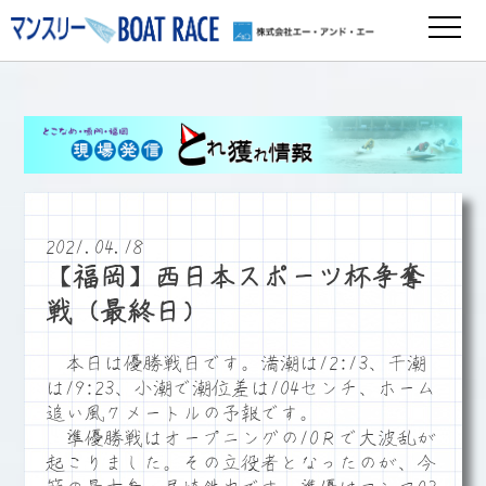
2021.04.18
【福岡】西日本スポーツ杯争奪
戦（最終日）
本日は優勝戦日です。満潮は12:13、干潮
は19:23、小潮で潮位差は104センチ、ホーム
追い風７メートルの予報です。
準優勝戦はオープニングの10Ｒで大波乱が
起こりました。その立役者となったのが、今