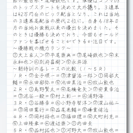
節の最古参・尾崎鉄也です。準優はコンマ03
のトップスタートを決めて大外捲り。３連単
は42万円台のビック配当となり、これは当地
の３連単高配当の歴代２位に。自身も18年８
月の当地お盆戦以来の優出を決めました。そ
のときは優勝も決めており、今回もオールド
ファンを喜ばせることができるか注目です。
～優勝戦の機力ランク～
①大上卓人＞②平尾崇典＝③尾崎鉄也＞④末
永和也＞⑥別府昌樹＞⑤永井源
～朝特訓の各レースの比較（１～５Ｒ）
１Ｒ・②金子順一＝③津留浩一郎＞①岡部大
輔＝④永田郁弥＝⑤池田真治＝⑥牧山敦也
２Ｒ・①烏野賢太＝④高橋竜矢＞②安東幸治
＝③泥谷一毅＝⑤村上彰一＝⑥浦野海
３Ｒ・①谷勝幸＝⑥小野寺智洋＞②深山祐二
＝③岡田憲行＝④西尾亮輔＝⑤峰重侑治
４Ｒ・②岡村将也＝③福田理＝④大町利克＝
⑤上田隆章＝⑥渡辺崇＞①内田圭
５Ｒ・⑤西村拓也＞①河野大＝②牧山敦也＝