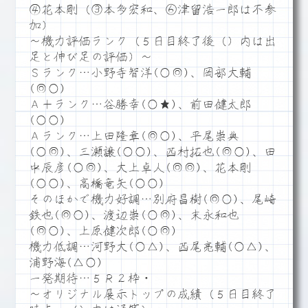
④花本剛（③本多宏和、⑥津留浩一郎は不参
加）
～機力評価ランク（５日目終了後（）内は出
足と伸び足の評価）～
Ｓランク…小野寺智洋(○◎)、岡部大輔
(◎○)
Ａ＋ランク…谷勝幸(○★)、前田健太郎
(○○)
Ａランク…上田隆章(◎○)、平尾崇典
(○◎)、三瀬譲(○○)、西村拓也(◎○)、田
中辰彦(○◎)、大上卓人(◎◎)、花本剛
(○○)、高橋竜矢(○○)
そのほかで機力好調…別府昌樹(◎○)、尾崎
鉄也(◎○)、渡辺崇(○◎)、末永和也
(◎○)、上原健次郎(○◎)
機力低調…河野大(○△)、西尾亮輔(○△)、
浦野海(△○)
一発期待…５Ｒ２枠・
～オリジナル展示トップの成績（５日目終了