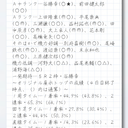
Ａ＋ランク…谷勝幸(○★)、前田健太郎
(○○)
Ａランク…上田隆章(◎○)、平尾崇典
(○◎)、三瀬譲(○○)、西村拓也(◎○)、田
中辰彦(○◎)、大上卓人(◎◎)、花本剛
(○○)、高橋竜矢(○○)
そのほかで機力好調…別府昌樹(◎○)、尾崎
鉄也(◎○)、渡辺崇(○◎)、末永和也
(◎○)、上原健次郎(○◎)
機力低調…河野大(○△)、西尾亮輔(○△)、
浦野海(△○)
一発期待…５Ｒ２枠・谷勝幸
～オリジナル展示トップの成績（４日目終了
時点、（）内は通算）～
１周タイム…１着率・44.9％（43.8％）、２
連率・65.3％（64.1％）
回り足タイム…１着率・27.8％（30.4％）、
２連率・44.4％（50.3％）
直線タイム…１着率・14.3％（23.6％）、２