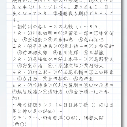
検日から手応え十分の71号機は、現状も伸び
足を中心にトップレベル。回り足も日に日に
良くなっており、準優勝戦も期待できそうで
す。
～朝特訓の各レースの比較（１～５Ｒ）
１Ｒ・①川原祐明＝②津留浩一郎＝③峰重侑
治＝⑤渡辺崇＞④末永和也＝⑥丸山祐也
２Ｒ・④平尾崇典＞①深山祐二＝②本多宏和
＝③前田健太郎＝⑤島川海輝＝⑥三瀬譲
３Ｒ・①尾崎鉄也＝④山本修一＞②烏野賢太
＝③安東幸治＝⑥上原健次郎＞⑤河野大
４Ｒ・①村上彰一＞②西尾亮輔＝③上田隆章
＝④永井源＝⑤永田郁弥＝⑥内田圭
５Ｒ・②谷勝幸＞①別府昌樹＝④田中辰彦＝
⑤越智照浩＞⑥浦野海（③金子順一は不参
加）
～機力評価ランク（４日目終了後（）内は出
足と伸び足の評価）～
Ｓランク…小野寺智洋(○◎)、岡部大輔
(◎○)