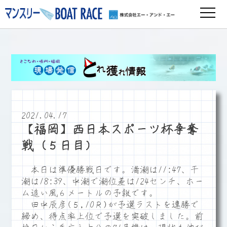
2021.04.17
【福岡】西日本スポーツ杯争奪
戦（５日目）
本日は準優勝戦日です。満潮は11:47、干
潮は18:39、中潮で潮位差は124センチ、ホー
ム追い風６メートルの予報です。
田中辰彦(５,10Ｒ)が予選ラストを連勝で
締め、得点率上位で予選を突破しました。前