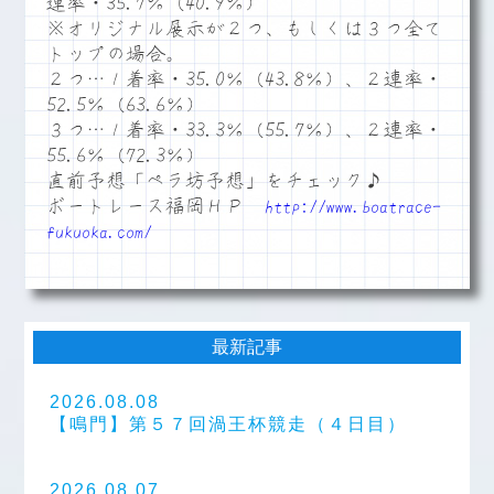
連率・35.7％（40.9％）
※オリジナル展示が２つ、もしくは３つ全て
トップの場合。
２つ…１着率・35.0％（43.8％）、２連率・
52.5％（63.6％）
３つ…１着率・33.3％（55.7％）、２連率・
55.6％（72.3％）
直前予想「ペラ坊予想」をチェック♪
ボートレース福岡ＨＰ
http://www.boatrace-
fukuoka.com/
最新記事
2026.08.08
【鳴門】第５７回渦王杯競走（４日目）
2026.08.07