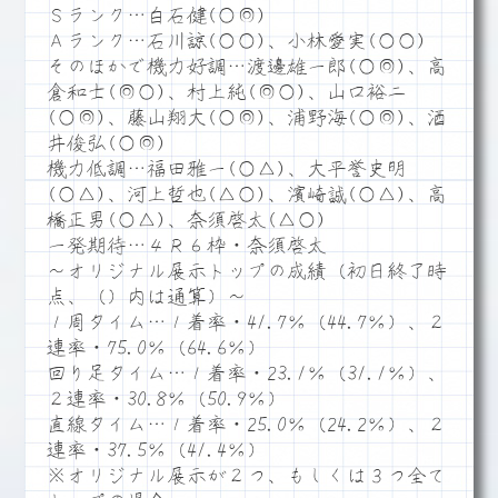
Ｓランク…白石健(○◎)
Ａランク…石川諒(○○)、小林愛実(○○)
そのほかで機力好調…渡邊雄一郎(○◎)、高
倉和士(◎○)、村上純(◎○)、山口裕二
(○◎)、藤山翔大(○◎)、浦野海(○◎)、酒
井俊弘(○◎)
機力低調…福田雅一(○△)、大平誉史明
(○△)、河上哲也(△○)、濱崎誠(○△)、高
橋正男(○△)、奈須啓太(△○)
一発期待…４Ｒ６枠・奈須啓太
～オリジナル展示トップの成績（初日終了時
点、（）内は通算）～
１周タイム…１着率・41.7％（44.7％）、２
連率・75.0％（64.6％）
回り足タイム…１着率・23.1％（31.1％）、
２連率・30.8％（50.9％）
直線タイム…１着率・25.0％（24.2％）、２
連率・37.5％（41.4％）
※オリジナル展示が２つ、もしくは３つ全て