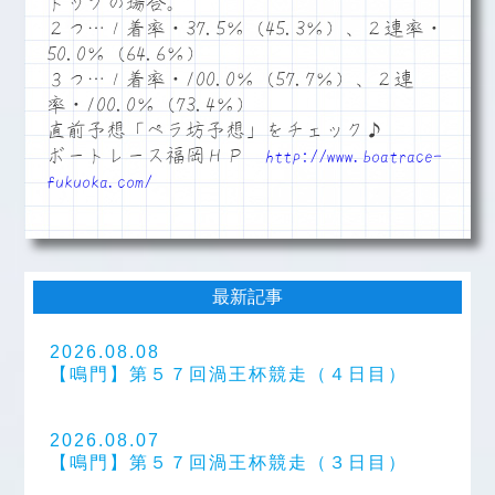
トップの場合。
２つ…１着率・37.5％（45.3％）、２連率・
50.0％（64.6％）
３つ…１着率・100.0％（57.7％）、２連
率・100.0％（73.4％）
直前予想「ペラ坊予想」をチェック♪
ボートレース福岡ＨＰ
http://www.boatrace-
fukuoka.com/
最新記事
2026.08.08
【鳴門】第５７回渦王杯競走（４日目）
2026.08.07
【鳴門】第５７回渦王杯競走（３日目）