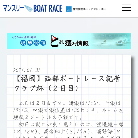
2021.01.31
【福岡】西部ボートレース記者
クラブ杯（２日目）
本日は２日目です。満潮は11:51、干潮は
17:15、中潮で潮位差は130センチ、ホーム左
横風２メートルの予報です。
初日に動きが良く見えたのは、渡邊雄一郎
(８,12Ｒ)、高倉和士(３,10Ｒ)、浦野海(８