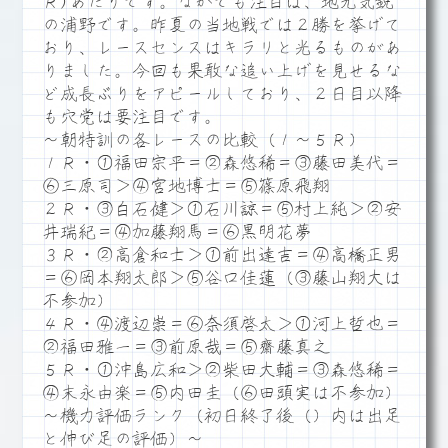
Ｒ)あたりです。なかでも注目は、地元気鋭
の浦野です。昨夏の当地戦では２勝を挙げて
おり、レースセンスはキラリと光るものがあ
りました。今回も果敢な追い上げを見せるな
ど成長ぶりをアピールしており、２日目以降
も穴党は要注目です。
～朝特訓の各レースの比較（１～５Ｒ）
１Ｒ・①福田宗平＝②森悠稀＝③藤田美代＝
⑥三原司＞④宮地博士＝⑤篠原飛翔
２Ｒ・③白石健＞①石川諒＝⑤村上純＞②安
井瑞紀＝④加藤翔馬＝⑥黒明花夢
３Ｒ・②高倉和士＞①前出達吉＝④高橋正男
＝⑥岡本翔太郎＞⑤谷口佳蓮（③藤山翔大は
不参加）
４Ｒ・④渡辺崇＝⑥奈須啓太＞①河上哲也＝
②福田雅一＝③前原哉＝⑤齋藤真之
５Ｒ・①沖島広和＞②柴田大輔＝③森悠稀＝
④末永由楽＝⑤内田圭（⑥田頭実は不参加）
～機力評価ランク（初日終了後（）内は出足
と伸び足の評価）～