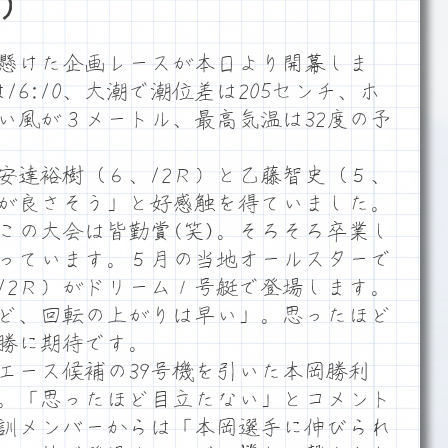
）
懸けた企画レースが本日より開幕しま
は16:10、大潮で潮位差は205センチ、ホ
い風が３メートル、最高気温は32度の予
達裕樹（６、12Ｒ）と乙藤智史（５、
足が良さそう」と好感触を得ていました。
この大会は皆勤賞(笑)。そろそろ卒業し
っています。５月の当地オールスターで
12Ｒ）がドリーム１号艇で登場します。
ど、回転の上がりは早い」。思ったほど
勝に期待です。
ース候補の39号機を引いた本岡勝利
す。「思ったほど目立たない」とコメント
訓メンバーからは「本岡選手に伸びられ