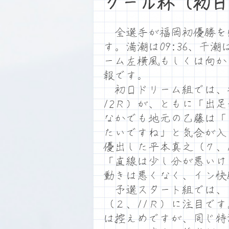
クール杯（初日
全選手が福岡初優勝を
す。満潮は09:36、干潮
ーム左横風もしくは向か
報です。
初日ドリーム組では、安
12Ｒ）が、ともに「出
なかでも地元の乙藤は「
たいですね」と気合が入
優出した平本真之（７、
「直線は少し分が悪いけ
動きは悪くなく、イン快
予選スタート組では、エ
（２、11Ｒ）に注目で
は控えめですが、同じ特