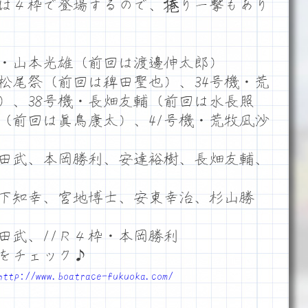
Ｒは４枠で登場するので、捲り一撃もあり
機・山本光雄（前回は渡邊伸太郎）
・松尾祭（前回は稗田聖也）、34号機・荒
）、38号機・長畑友輔（前回は水長照
利（前回は眞鳥康太）、41号機・荒牧凪沙
田武、本岡勝利、安達裕樹、長畑友輔、
下知幸、宮地博士、安東幸治、杉山勝
田武、11Ｒ４枠・本岡勝利
をチェック♪
http://www.boatrace-fukuoka.com/