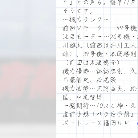
た」との声も。後半11
そうです。
～機力ランク～
前回Ｖモーター…49号
注目モーター…26号機
川健太（前回は井川正人
雄）、39号機・本岡勝
（前回は木場悠介）
機力優勢…諏訪忠宏、久
乙藤智史、松尾祭
機力劣勢…天野晶夫、松
匡、中尾智博
一発期待…10Ｒ６枠・久
直前予想「ペラ坊予想」
ボートレース福岡ＨＰ