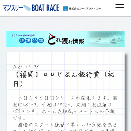
2021.11.03
【福岡】ａｕじぶん銀行賞（初
日）
本日より６日間シリーズが開幕します。満
潮は08:30、干潮は14:23、大潮で潮位差は
150センチ、ホーム左横風４メートルの予報
です。
前検のスタート練習で早くも好気配を見せ