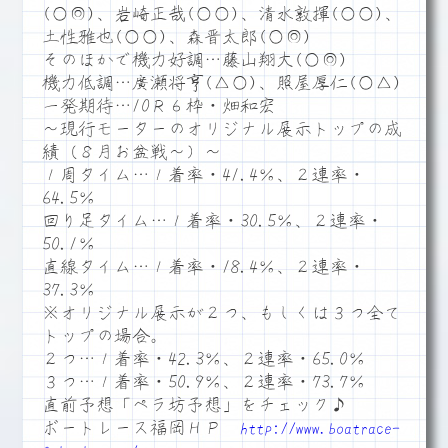
(○◎)、岩崎正哉(○○)、清水敦揮(○○)、
土性雅也(○○)、森晋太郎(○◎)
そのほかで機力好調…藤山翔大(○◎)
機力低調…廣瀬将亨(△○)、照屋厚仁(○△)
一発期待…10Ｒ６枠・畑和宏
～現行モーターのオリジナル展示トップの成
績（８月お盆戦～）～
１周タイム…１着率・41.4％、２連率・
64.5％
回り足タイム…１着率・30.5％、２連率・
50.1％
直線タイム…１着率・18.4％、２連率・
37.3％
※オリジナル展示が２つ、もしくは３つ全て
トップの場合。
２つ…１着率・42.3％、２連率・65.0％
３つ…１着率・50.9％、２連率・73.7％
直前予想「ペラ坊予想」をチェック♪
ボートレース福岡ＨＰ
http://www.boatrace-