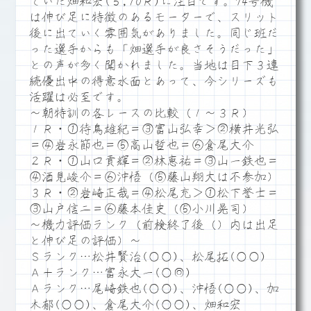
ていた畑和宏(５,10Ｒ)に注目です。74号機
は伸び足に特徴のあるモーターで、スリット
後に出ていく雰囲気がありました。同じ班だ
った選手からも「畑選手が良さそうだった」
との声が多く聞かれました。当地は目下３連
続優出中の得意水面とあって、今シリーズも
活躍は必至です。
～朝特訓の各レースの比較（１～３Ｒ）
１Ｒ・①待鳥雄紀＝③富山弘幸＞②横井光弘
＝④岩永節也＝⑤高山哲也＝⑥倉尾大介
２Ｒ・①山口貢輝＝②林恵祐＝③山一鉄也＝
④酒見峻介＝⑥沖悟（⑤藤山翔大は不参加）
３Ｒ・②岩崎正哉＝④松尾充＞①松下誉士＝
③山戸信二＝⑥藤本佳史（⑤小川晃司）
～機力評価ランク（前検終了後（）内は出足
と伸び足の評価）～
Ｓランク…松井賢治(○○)、松尾拓(○○)
Ａ＋ランク…富永大一(○◎)
Ａランク…尾崎鉄也(○○)、沖悟(○○)、加
木郁(○○)、倉尾大介(○○)、畑和宏