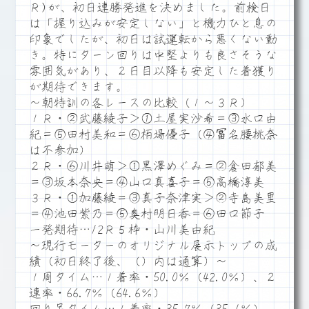
Ｒ)が、初日連勝発進を決めました。前検日
は「握り込みが安定しない」と機力ひと息の
印象でしたが、初日は試運転から悪くない動
き。特にターン回りは中堅よりも良さそうな
雰囲気があり、２日目以降も安定した着獲り
が期待できます。
～朝特訓の各レースの比較（１～３Ｒ）
１Ｒ・②武藤綾子＞①土屋実沙希＝③水口由
紀＝⑤田村美和＝⑥栢場優子（④冨名腰桃奈
は不参加）
２Ｒ・⑥川井萌＞①黒澤めぐみ＝②倉田郁美
＝③坂本奈央＝④山口真喜子＝⑤高橋淳美
３Ｒ・①加藤綾＝③真子奈津実＞②寺島美里
＝④池田紫乃＝⑤奥村明日香＝⑥田口節子
一発期待…12Ｒ５枠・山川美由紀
～現行モーターのオリジナル展示トップの成
績（初日終了後、（）内は通算）～
１周タイム…１着率・50.0％（42.0％）、２
連率・66.7％（64.6％）