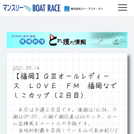
2021.09.14
【福岡】ＧⅢオールレディー
ス ＬＯＶＥ ＦＭ 福岡なで
しこカップ（２日目）
本日は予選２日目です。満潮は16:34、干
潮は09:07、小潮で潮位差は66センチ、ホー
ム右横風５メートルの予報です。
当地初制覇を目指している山川美由紀(12