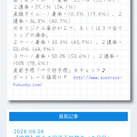
回り足タイム…１着率・35.7％（35.1％）、
２連率・57.1％（54.1％）
直線タイム…１着率・10.5％（19.4％）、２
連率・36.8％（40.7％）
※オリジナル展示が２つ、もしくは３つ全て
トップの場合。
２つ…１着率・33.3％（43.9％）、２連率・
50.0％（64.9％）
３つ…１着率・50.0%（53.6％）、２連率・
100%（78.6％）
直前予想「ペラ坊予想」をチェック♪
ボートレース福岡ＨＰ
http://www.boatrace-
fukuoka.com/
最新記事
2026.08.06