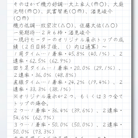
そのほかで機力好調…大上卓人(◎○)、大庭
元明(◎○)、武富智亮(○◎)、酒見峻介
(○◎)
機力低調…牧宏次(△○)、佐藤大佑(△○)
一発期待…２Ｒ６枠・酒見峻介
～現行モーターのオリジナル展示トップの成
績（２日目終了後、（）内は通算）～
１周タイム…１着率・45.8％（40.1％）、２
連率・62.5％（62.9％）
回り足タイム…１着率・20.0％（29.1％）、
２連率・36.0％（48.8％）
直線タイム…１着率・24.2％（19.4％）、２
連率・33.3％（38.1％）
※オリジナル展示が２つ、もしくは３つ全て
トップの場合。
２つ…１着率・36.4％（39.6％）、２連率・
54.6％（62.7％）
３つ…１着率・50.0％（50.0％）、２連率・
50.0％（73.3％）