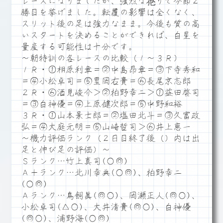
レースになりましたが、強烈な捲りで今節２
勝目を挙げました。転覆の影響は全くなく、
スリット後の足は強力なまま。今後も質の高
いスタートを決めることができれば、白星を
量産する可能性は十分です。
～朝特訓の各レースの比較（１～３Ｒ）
１Ｒ・①相原利章＝②中島昂章＝③下寺秀和
＝④小松卓司＝⑤里岡右貴＝⑥長尾京志郎
２Ｒ・⑥酒見峻介＞②柏野幸二＞①益田啓司
＝③白神優＝④上原健次郎＝⑤中野和裕
３Ｒ・①山本景士郎＝②塩田北斗＝③久富政
弘＝④大庭元明＝⑤山崎哲司＞⑥井上恵一
～機力評価ランク（２日目終了後（）内は出
足と伸び足の評価）～
Ｓランク…竹上真司(○◎)
Ａ＋ランク…北川幸典(○◎)、柏野幸二
(○◎)
Ａランク…鳥飼眞(◎○)、岡瀬正人(◎○)、
小松卓司(△○)、大井清貴(◎○)、白神優
(◎○)、浦野海(○◎)