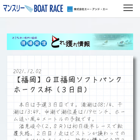
2021.12.02
【福岡】ＧⅢ福岡ソフトバンク
ホークス杯（３日目）
本日は予選３日目です。満潮は08:14、干
潮は13:49、中潮で潮位差は119センチ、ホー
ム追い風４メートルの予報です。
酒見峻介(２,８Ｒ)は初日後半レースで転
覆失格。２日目１走はピストンが換わっての