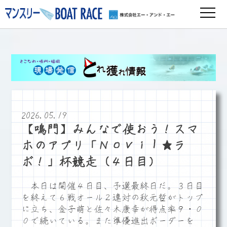
2026.05.19
【鳴門】みんなで使おう！スマ
ホのアプリ「Ｎｏｖｉｌ★ラ
ボ！」杯競走（４日目）
本日は開催４日目、予選最終日だ。３日目
を終えて６戦オール２連対の秋元哲がトップ
に立ち、金子萌と佐々木康幸が得点率９・０
０で続いている。また準優進出ボーダーを