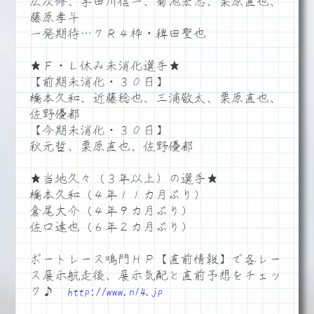
広次修、宇田川信一、菊池宏志、栗原直也、
藤原孝斗
一発期待…７Ｒ４枠・稗田聖也
★Ｆ・Ｌ休み未消化選手★
【前期未消化・３０日】
橋本久和、近藤稔也、三浦敬太、栗原直也、
佐野優都
【今期未消化・３０日】
秋元哲、栗原直也、佐野優都
★当地久々（３年以上）の選手★
橋本久和（４年１１カ月ぶり）
倉尾大介（４年９カ月ぶり）
佐口達也（６年２カ月ぶり）
ボートレース鳴門ＨＰ【直前情報】で各レー
ス展示航走後、展示気配と直前予想をチェッ
ク♪
http://www.n14.jp