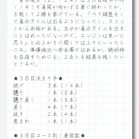
吉田俊彦（２、１２Ｒ）は３日目後半の昨
１１Ｒこそ展開が向かず５着に終わったが、
５戦して２勝を挙げている。「ペラ調整をし
て展示タイムは出るようになったし、スリッ
トから余裕がある。自分が展示タイムを出す
ことはめったにないので、エンジンは良いと
思う」と仕上がりに関しては上々といったと
ころ。準優進出へ安全圏ではあるが、絶好枠
を目指すためにも、２走とも結果を残したい
ところだ。
★３日目決まり手★
逃げ ３本（１４本）
捲り １本（５本）
捲り差し １本（５本）
差し ４本（７本）
抜き ２本（４本）
恵まれ １本（１本）
★３日目コース別１着回数★