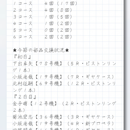
１コース ４回（１７回）
２コース ４回（８回）
３コース １回（５回）
４コース １回（２回）
５コース ０回（２回）
６コース ２回（２回）
★今節の部品交換状況★
『初日』
下出卓矢【７８号機】（５Ｒ・ピストンリン
グ１本）
小坂尚哉【１９号機】（７Ｒ・ギヤケース）
北村征嗣【６９号機】（１２Ｒ・ピストンリ
ング１本）
『２日目』
金子萌【１２号機】（２Ｒ・ピストンリング
２本）
菊池宏志【３６号機】（３Ｒ・ギヤケース）
小坂尚哉【１９号機】（４Ｒ・新プロペラ）