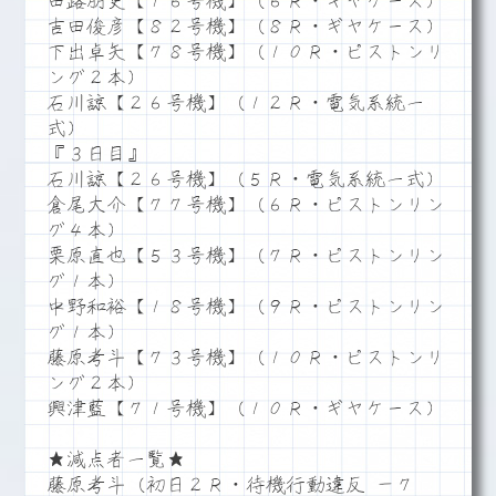
田路朋史【１６号機】（６Ｒ・ギヤケース）
吉田俊彦【８２号機】（８Ｒ・ギヤケース）
下出卓矢【７８号機】（１０Ｒ・ピストンリ
ング２本）
石川諒【２６号機】（１２Ｒ・電気系統一
式）
『３日目』
石川諒【２６号機】（５Ｒ・電気系統一式）
倉尾大介【７７号機】（６Ｒ・ピストンリン
グ４本）
栗原直也【５３号機】（７Ｒ・ピストンリン
グ１本）
中野和裕【１８号機】（９Ｒ・ピストンリン
グ１本）
藤原考斗【７３号機】（１０Ｒ・ピストンリ
ング２本）
興津藍【７１号機】（１０Ｒ・ギヤケース）
★減点者一覧★
藤原考斗（初日２Ｒ・待機行動違反 －７