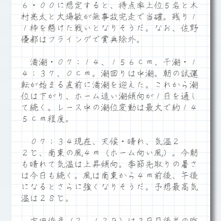
６・００に想定すると、得点率上位５名と木
村亮太と大場敏が無事故完走で当確。残り１
１枠を懸けた戦いとなりそうだ。なお、佐野
優都はフライングで賞典除外。
満潮・０７：１４、１５６ｃｍ、干潮・１
４：３７、０ｃｍ。潮回りは中潮。朝の試運
転が始まる直前に満潮を迎えた。これから潮
位は下がり、ホーム追い潮傾向が１日を通し
て続く。レース中の潮位変動は最大で約１４
５ｃｍ程度。
０７：３４現在、天候・晴れ、気温２
２℃、南東の風４ｍ（ホーム向い風）。今朝
も晴れて気温は上昇傾向。季節先取りの暑さ
は今日も続く。風は南東から４ｍ前後、午後
になるとさらに強くなりそうだ。予想最高気
温は２８℃。