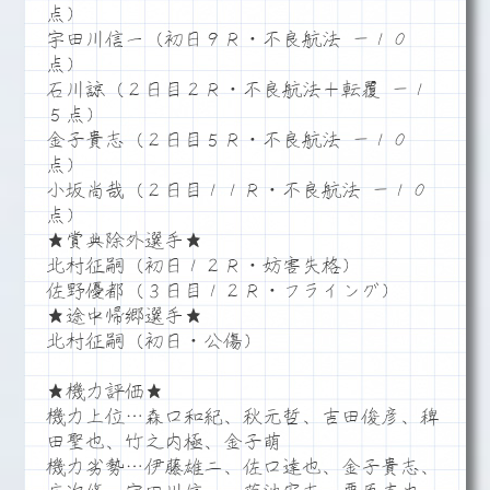
点）
宇田川信一（初日９Ｒ・不良航法 －１０
点）
石川諒（２日目２Ｒ・不良航法＋転覆 －１
５点）
金子貴志（２日目５Ｒ・不良航法 －１０
点）
小坂尚哉（２日目１１Ｒ・不良航法 －１０
点）
★賞典除外選手★
北村征嗣（初日１２Ｒ・妨害失格）
佐野優都（３日目１２Ｒ・フライング）
★途中帰郷選手★
北村征嗣（初日・公傷）
★機力評価★
機力上位…森口和紀、秋元哲、吉田俊彦、稗
田聖也、竹之内極、金子萌
機力劣勢…伊藤雄二、佐口達也、金子貴志、