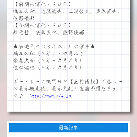
【前期未消化・３０日】
橋本久和、近藤稔也、三浦敬太、栗原直也、
佐野優都
【今期未消化・３０日】
秋元哲、栗原直也、佐野優都
★当地久々（３年以上）の選手★
橋本久和（４年１１カ月ぶり）
倉尾大介（４年９カ月ぶり）
佐口達也（６年２カ月ぶり）
ボートレース鳴門ＨＰ【直前情報】で各レー
ス展示航走後、展示気配と直前予想をチェッ
ク♪
http://www.n14.jp
最新記事