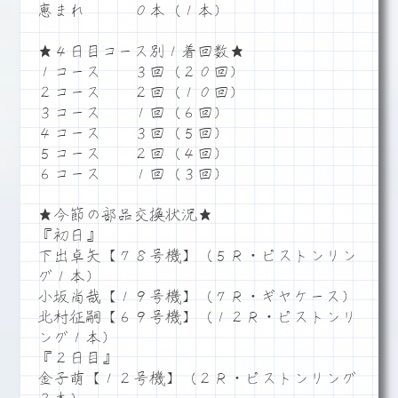
恵まれ ０本（１本）
★４日目コース別１着回数★
１コース ３回（２０回）
２コース ２回（１０回）
３コース １回（６回）
４コース ３回（５回）
５コース ２回（４回）
６コース １回（３回）
★今節の部品交換状況★
『初日』
下出卓矢【７８号機】（５Ｒ・ピストンリン
グ１本）
小坂尚哉【１９号機】（７Ｒ・ギヤケース）
北村征嗣【６９号機】（１２Ｒ・ピストンリ
ング１本）
『２日目』
金子萌【１２号機】（２Ｒ・ピストンリング