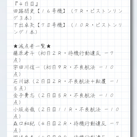
『４日目』
田路朋史【１６号機】（７Ｒ・ピストンリン
グ３本）
下出卓矢【７８号機】（１０Ｒ・ピストンリ
ング１本）
★減点者一覧★
藤原考斗（初日２Ｒ・待機行動違反 －７
点）
宇田川信一（初日９Ｒ・不良航法 －１０
点）
石川諒（２日目２Ｒ・不良航法＋転覆 －１
５点）
金子貴志（２日目５Ｒ・不良航法 －１０
点）
小坂尚哉（２日目１１Ｒ・不良航法 －１０
点）
森口和紀（４日目２Ｒ・待機行動違反 －７
点）