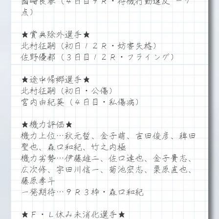
國崎良春（４日目９Ｒ・待機行動違反 －７
点）
★賞典除外選手★
北村征嗣（初日１２Ｒ・妨害失格）
佐野優都（３日目１２Ｒ・フライング）
★途中帰郷選手★
北村征嗣（初日・公傷）
宮内由紀英（４日目・私傷病）
★機力評価★
機力上位…秋元哲、金子萌、吉田俊彦、稗田
聖也、森口和紀、竹之内極
機力劣勢…伊藤雄二、佐口達也、金子貴志、
広次修、宇田川信一、菊池宏志、栗原直也、
藤原孝斗
一発期待…９Ｒ３枠・森口和紀
★Ｆ・Ｌ休み未消化選手★