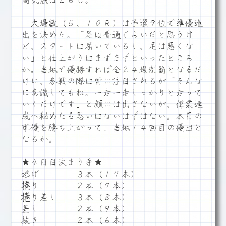
高気温は２６℃。
大場敏（５、１０Ｒ）は予選９位で準優進
出を決めた。「足は普通ぐらいだと思うけ
ど、スタートは届いているし、足は悪くな
い」と仕上がりはまずまずといったところ
か。当地で優勝すれば全２４場制覇となるだ
けに、参戦の際は常に注目されるが「そんな
に意識してもね。一走一走しっかりと走って
いくだけです」と顔には出さないが、偉業達
成へ秘めたる思いはないはずはない。本日の
準優を勝ち上がって、当地１４回目の優出と
なるか。
★４日目決まり手★
逃げ ３本（１７本）
捲り ２本（７本）
捲り差し ３本（８本）
差し ２本（９本）
抜き ２本（６本）