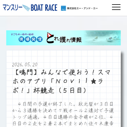
2026.05.20
【鳴門】みんなで使おう！スマ
ホのアプリ「Ｎｏｖｉｌ★ラ
ボ！」杯競走（５日目）
４日間の予選が終了した。秋元哲が３日目
から３連勝を決めて７戦オール２連対で予選
トップ通過。４日目連勝の金子萌が２位、４
日目の２走を２着２本でまとめた佐々木康幸