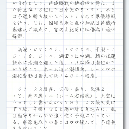
が３位となり、準優勝戦の絶好枠を得た。ま
た得点率１８位は下出卓矢の５・７１。本日
は予選を勝ち抜いたベスト１８名で準優勝戦
を行う、なお、國崎良春と森口和紀は待機行
動違反で減点７、宮内由紀英は私傷病で途中
帰郷。
満潮・０７：４２、１４７ｃｍ、干潮・１
５：１８、５ｃｍ。潮回りは中潮。朝の試運
転中に満潮を迎えた後、１Ｒ以降は潮位が下
がり続けて、ホーム追い潮傾向。レース中の
潮位変動は最大で約１４０ｃｍ程度。
０７：３３現在、天候・曇り、気温２
１℃、南の風１ｍ（ホーム右横風）。上空は
うっすらと雲が広がっており、この後天気は
下り坂。午後になると雨が降る見込みだ。風
は南寄りからやや強く吹く予報になってい
る。季節先取りの暑さはやや緩んで、予想最