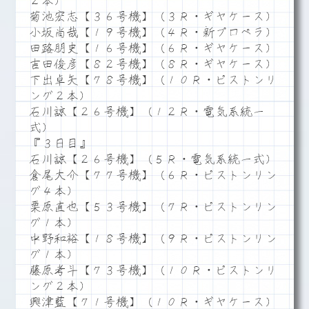
２本）
菊池宏志【３６号機】（３Ｒ・ギヤケース）
小坂尚哉【１９号機】（４Ｒ・新プロペラ）
田路朋史【１６号機】（６Ｒ・ギヤケース）
吉田俊彦【８２号機】（８Ｒ・ギヤケース）
下出卓矢【７８号機】（１０Ｒ・ピストンリ
ング２本）
石川諒【２６号機】（１２Ｒ・電気系統一
式）
『３日目』
石川諒【２６号機】（５Ｒ・電気系統一式）
倉尾大介【７７号機】（６Ｒ・ピストンリン
グ４本）
栗原直也【５３号機】（７Ｒ・ピストンリン
グ１本）
中野和裕【１８号機】（９Ｒ・ピストンリン
グ１本）
藤原考斗【７３号機】（１０Ｒ・ピストンリ
ング２本）
興津藍【７１号機】（１０Ｒ・ギヤケース）