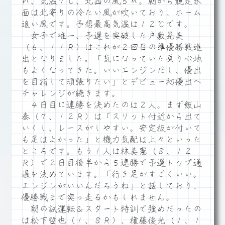
れ、気温７℃、北西の風５ｍ。朝から競走水
面は北寄りの冷たい風が吹いており、ホーム
追い風です。予想最高気温は１２℃です。
女子で唯一、予選を突破した戸敷晃美
（６、１１Ｒ）はこれが２回目の準優勝戦進
出となりました。「気になっていた乗り心地
もよくなってきた。いいエンジンだし、優出
を目指して頑張りたい」とデビュー初優出へ
チャレンジが続きます。
４日目に連勝を決めたのは２人。まず飯山
泰（７、１２Ｒ）は「スリット付近から出て
いくし、レースがしやすい。安定板が付いて
も足はよかった」と機力気配は上々といった
ところです。もう１人は林美憲（８、１２
Ｒ）で２日目後半から５連勝で予選トップ通
過を決めています。「行き足がすごくいい。
エンジンがいいんだろうね」と話しており、
優勝戦まで突っ走るかもしれません。
朝の試運転＆スタート特訓で強めだったの
は松下哲也（１、８Ｒ）、権藤俊光（１、１