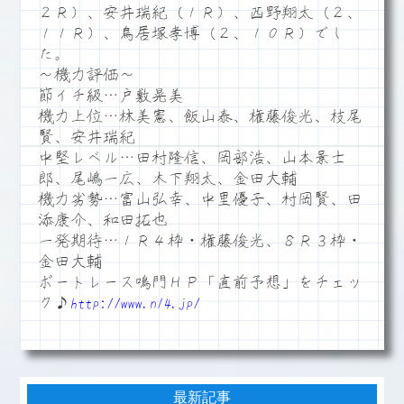
２Ｒ）、安井瑞紀（１Ｒ）、西野翔太（２、
１１Ｒ）、鳥居塚孝博（２、１０Ｒ）でし
た。
～機力評価～
節イチ級…戸敷晃美
機力上位…林美憲、飯山泰、権藤俊光、枝尾
賢、安井瑞紀
中堅レベル…田村隆信、岡部浩、山本景士
郎、尾嶋一広、木下翔太、金田大輔
機力劣勢…富山弘幸、中里優子、村岡賢、田
添康介、和田拓也
一発期待…１Ｒ４枠・権藤俊光、８Ｒ３枠・
金田大輔
ボートレース鳴門ＨＰ「直前予想」をチェッ
ク♪
http://www.n14.jp/
最新記事