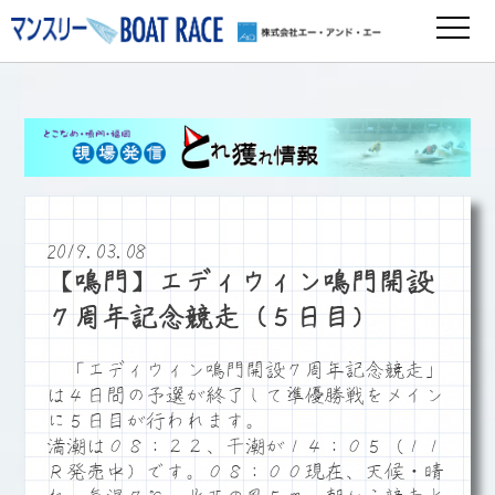
2019.03.08
【鳴門】エディウィン鳴門開設
７周年記念競走（５日目）
「エディウィン鳴門開設７周年記念競走」
は４日間の予選が終了して準優勝戦をメイン
に５日目が行われます。
満潮は０８：２２、干潮が１４：０５（１１
Ｒ発売中）です。０８：００現在、天候・晴