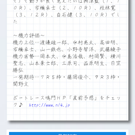
で）で動きが良く見えたのは興津藍（１、１
０Ｒ）、市橋卓士（２、１０Ｒ）、桂林寛
（３、１２Ｒ）、白石健（３、１０Ｒ）でし
た
～機力評価～
機力上位…渡邊雄一郎、中村亮太、高田明、
市橋卓士、山一鉄也、小野寺智洋、武藤綾子
機力劣勢…岡本大、中島浩哉、村岡賢、横川
聖志、山本景士郎、三原司、西原明生、日笠
勝弘
一発期待…７Ｒ５枠・藤岡俊介、９Ｒ３枠・
関野文
ボートレース鳴門ＨＰ「直前予想」をチェッ
ク♪
http://www.n14.jp