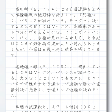
高田明（５、１１Ｒ）は３日目連勝を決め
て準優勝戦の絶好枠を得ました。「問題な
く、バランスが取れている。モーターは決し
て２８％の動きではないけど、高勝率のボー
トのおかげもあるのかな。ここまでノーハン
マーだけど、水面が荒れたら考える」と今期
はここまで好不調の波が大きい時期もありま
したが、今節は６戦４勝と結果を残していま
す。
渡邊雄一郎（７、１２Ｒ）は「突出してい
るところはないけど、バランスが取れてい
る。大きなことはしなくても大丈夫」と昨１
０Ｒで市橋卓士と予選トップ通過を懸けた直
接対決で先着し、予選トップ通過を決めまし
た。
早朝の試運転と、スタート特訓（３Ｒま