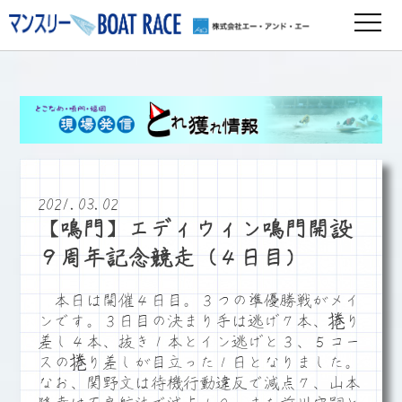
2021.03.02
【鳴門】エディウィン鳴門開設
９周年記念競走（４日目）
本日は開催４日目。３つの準優勝戦がメイ
ンです。３日目の決まり手は逃げ７本、捲り
差し４本、抜き１本とイン逃げと３、５コー
スの捲り差しが目立った１日となりました。
なお、関野文は待機行動違反で減点７、山本