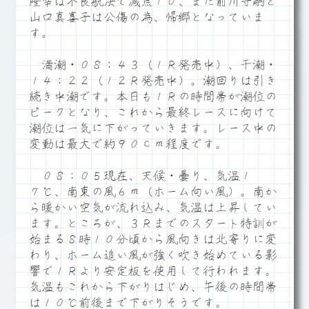
隆幸は不良航法で減点１０、また前川守嗣と
山口真喜子は公傷の為、帰郷となっていま
す。
満潮・０８：４３（１Ｒ発売中）、干潮・
１４：２２（１２Ｒ発売中）。潮回りは引き
続き中潮です。本日も１Ｒの時間帯が潮位の
ピークとなり、これから最終レースに向けて
潮位は一気に下がっていきます。レース中の
変動は最大で約９０ｃｍ程度です。
０８：０５現在、天候・曇り、気温１
７℃、南東の風６ｍ（ホーム向い風）。南か
ら暖かい空気が流れ込み、気温は上昇してい
ます。ところが、３Ｒまでのスタート特訓が
始まる８時１０分頃から風向きは北寄りに変
わり、ホーム追い風が強く吹き始めている影
響で１Ｒより安定板を使用して行われます。
気温もこれから下がりはじめ、午後の時間帯
は１０℃前後まで下がりそうです。