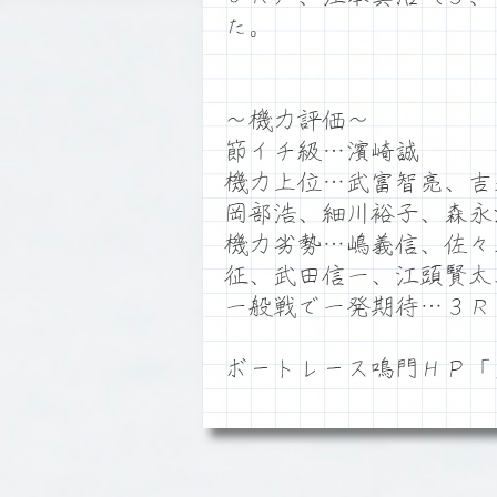
た。
～機力評価～
節イチ級…濱崎誠
機力上位…武富智亮、吉
岡部浩、細川裕子、森永
機力劣勢…嶋義信、佐々
征、武田信一、江頭賢太
一般戦で一発期待…３Ｒ
ボートレース鳴門ＨＰ「