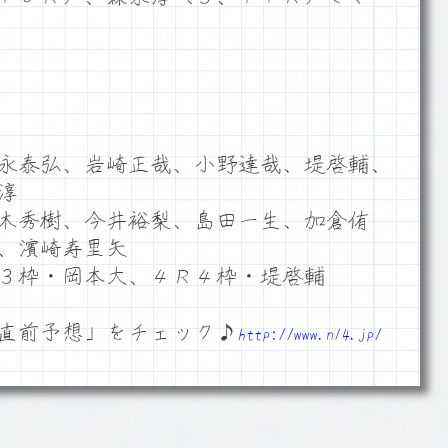
永泰弘、岩崎正哉、小野達哉、堤啓輔、
淳
木秀樹、今井裕梨、島田一生、加倉侑
、濱崎寿里矢
３枠・岡本大、４Ｒ４枠・堤啓輔
直前予想」をチェック♪
http://www.n14.jp/