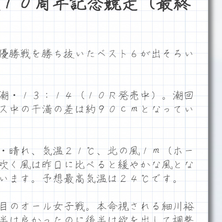
１０周年記念競走（最終
優勝戦を勝ち抜いたベスト６が出そろい
潮・１３：１４（１０Ｒ発売中）。潮回
ス中の干満の差は約９０ｃｍとなってい
・晴れ、気温２１℃、北の風１ｍ（ホー
吹く風は昨日に比べると緩やかな風とな
います。予想最高気温は２４℃です。
目のオール女子戦。本命視される細川裕
半は良かったのに後半は欲を出して調整