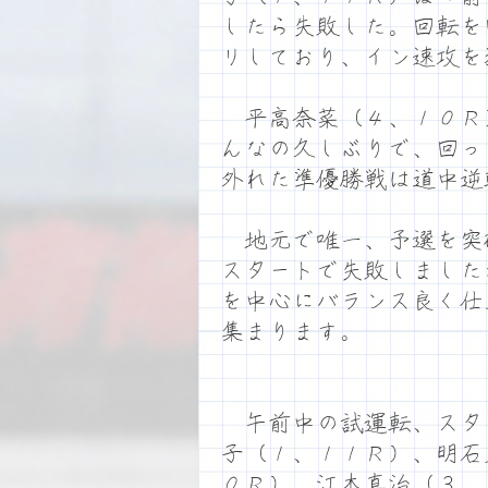
したら失敗した。回転を
リしており、イン速攻を
平高奈菜（４、１０Ｒ
んなの久しぶりで、回っ
外れた準優勝戦は道中逆
地元で唯一、予選を突
スタートで失敗しました
を中心にバランス良く仕
集まります。
午前中の試運転、スタ
子（１、１１Ｒ）、明石
０Ｒ）、江本真治（３、