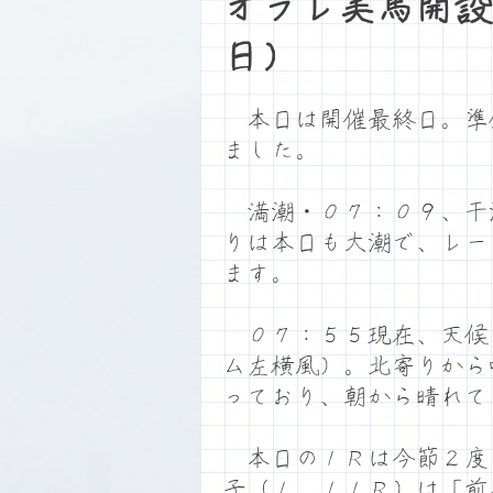
オラレ美馬開設
日）
本日は開催最終日。準
ました。
満潮・０７：０９、干
りは本日も大潮で、レー
ます。
０７：５５現在、天候
ム左横風）。北寄りから
っており、朝から晴れて
本日の１Ｒは今節２度
子（１、１１Ｒ）は「前