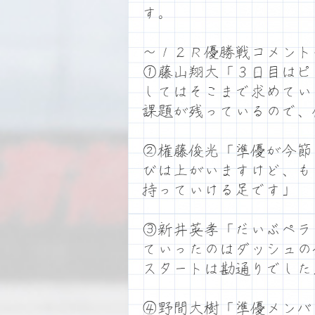
す。
～１２Ｒ優勝戦コメント
①藤山翔大「３日目はピ
してはそこまで求めてい
課題が残っているので、
②権藤俊光「準優が今節
びは上がいますけど、も
持っていける足です」
③新井英孝「だいぶペラ
ていったのはダッシュの
スタートは勘通りでした
④野間大樹「準優メンバ