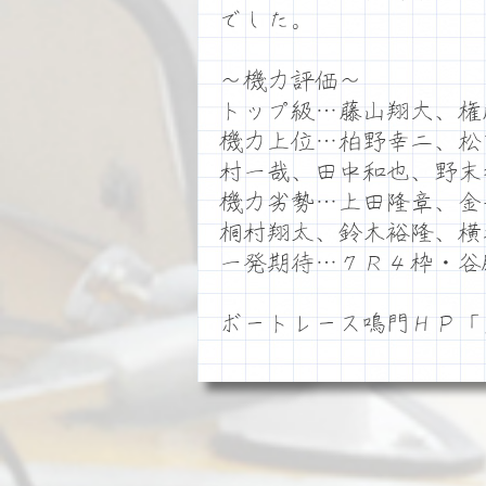
でした。
～機力評価～
トップ級…藤山翔大、権
機力上位…柏野幸二、松
村一哉、田中和也、野末
機力劣勢…上田隆章、金
桐村翔太、鈴木裕隆、横
一発期待…７Ｒ４枠・谷
ボートレース鳴門ＨＰ