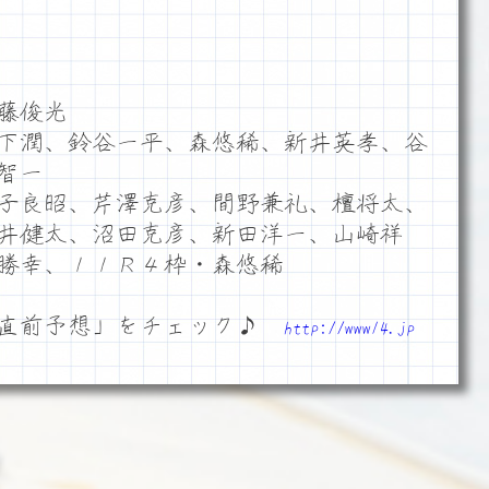
藤俊光
下潤、鈴谷一平、森悠稀、新井英孝、谷
智一
子良昭、芹澤克彦、間野兼礼、檀将太、
井健太、沼田克彦、新田洋一、山崎祥
勝幸、１１Ｒ４枠・森悠稀
「直前予想」をチェック♪
http://www14.jp