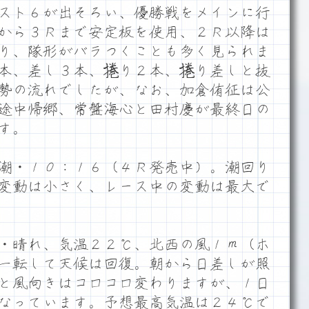
スト６が出そろい、優勝戦をメインに行
から３Ｒまで安定板を使用、２Ｒ以降は
り、隊形がバラつくことも多く見られま
本、差し３本、捲り２本、捲り差しと抜
勢の流れでしたが、なお、加倉侑征は公
途中帰郷、常盤海心と田村慶が最終日の
す。
潮・１０：１６（４Ｒ発売中）。潮回り
変動は小さく、レース中の変動は最大で
・晴れ、気温２２℃、北西の風１ｍ（ホ
一転して天候は回復。朝から日差しが照
と風向きはコロコロ変わりますが、１日
なっています。予想最高気温は２４℃で