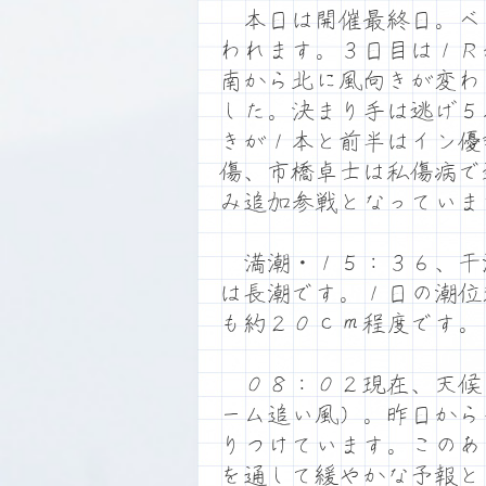
本日は開催最終日。ベ
われます。３日目は１Ｒ
南から北に風向きが変わ
した。決まり手は逃げ５
きが１本と前半はイン優
傷、市橋卓士は私傷病で
み追加参戦となっていま
満潮・１５：３６、干
は長潮です。１日の潮位
も約２０ｃｍ程度です。
０８：０２現在、天候
ーム追い風）。昨日から
りつけています。このあ
を通して緩やかな予報と