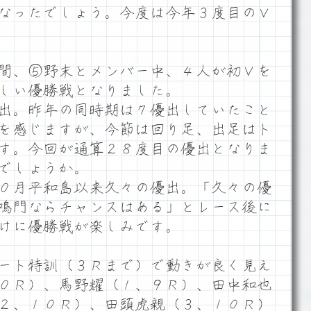
なったでしょう。今度は今年３度目のＶ
間、⑤野末とメンバー中、４人が初Ｖを
しい優勝戦となりました。
出。昨年の同時期は７優出していたこと
を感じますが、今節は回り足、出足はト
す。今回が通算２８度目の優出となりま
でしょうか。
０月平和島以来久々の優出。「久々の優
鳴門ならチャンスはある」とレース後に
けに優勝戦が楽しみです。
ート特訓（３Ｒまで）で動きが良く見え
０Ｒ）、馬野耀（１、９Ｒ）、田中和也
２、１０Ｒ）、田頭虎親（３、１０Ｒ）