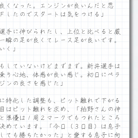
良くなった。エンジンが良いんだと思
Ｆしたのでスタートは気をつける」
選手に伸びられたし、上位と比べると厳
一瞬の足が良くてレース足が良いです。
いく」
もしていないけどまずまず。新井選手は
乗り心地、体感が良い感じ。初日にペラ
ジンの良さを感じた」
に特化した調整も、ピット離れで下がる
目はピット離れを求め、「柏野さんの伸
と準優は１周２マークでもつれたところ
決めています。「今日（３日目）は息子
しても勝ちたかった」と愛する息子に向