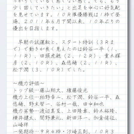
っかりしているし悪くない感じ。でも、もう
少し回していきたい」と出足を中心に好気配
を見せています。１０Ｒ準優勝戦は１枠で登
場、２０１１年６月下関以来、１０年ぶりの
優出を目指します。
早朝の試運転と、スタート特訓（３Ｒま
で）で動きが良く見えたのは鈴谷一平（１、
１１Ｒ）、田頭虎親（２、１２Ｒ）、重木輝
彦（２、１０Ｒ）、森悠稀（２、１１Ｒ）、
松下潤（３、１０Ｒ）でした。
～機力評価～
トップ級…藤山翔大、権藤俊光
機力上位…柏野幸二、松下潤、鈴谷一平、森
悠稀、野末智一、谷村一哉、田中和也
機力劣勢…渡辺真至、上田隆章、鈴木裕隆、
横井健太、間野兼礼、新田洋一、加倉侑征、
山崎祥
一発期待…９Ｒ４枠・汐崎正則、１０Ｒ３