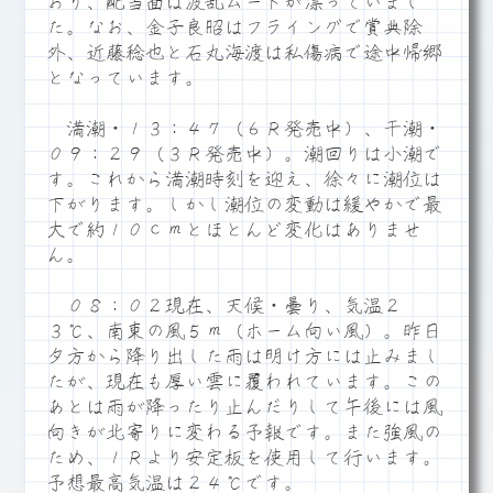
おり、配当面は波乱ムードが漂っていまし
た。なお、金子良昭はフライングで賞典除
外、近藤稔也と石丸海渡は私傷病で途中帰郷
となっています。
満潮・１３：４７（６Ｒ発売中）、干潮・
０９：２９（３Ｒ発売中）。潮回りは小潮で
す。これから満潮時刻を迎え、徐々に潮位は
下がります。しかし潮位の変動は緩やかで最
大で約１０ｃｍとほとんど変化はありませ
ん。
０８：０２現在、天候・曇り、気温２
３℃、南東の風５ｍ（ホーム向い風）。昨日
夕方から降り出した雨は明け方には止みまし
たが、現在も厚い雲に覆われています。この
あとは雨が降ったり止んだりして午後には風
向きが北寄りに変わる予報です。また強風の
ため、１Ｒより安定板を使用して行います。
予想最高気温は２４℃です。