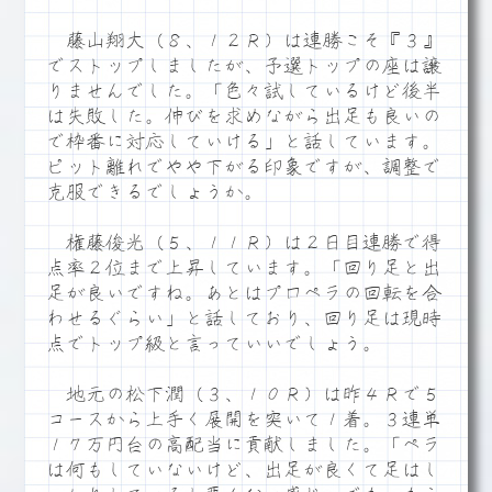
藤山翔大（８、１２Ｒ）は連勝こそ『３』
でストップしましたが、予選トップの座は譲
りませんでした。「色々試しているけど後半
は失敗した。伸びを求めながら出足も良いの
で枠番に対応していける」と話しています。
ピット離れでやや下がる印象ですが、調整で
克服できるでしょうか。
権藤俊光（５、１１Ｒ）は２日目連勝で得
点率２位まで上昇しています。「回り足と出
足が良いですね。あとはプロペラの回転を合
わせるぐらい」と話しており、回り足は現時
点でトップ級と言っていいでしょう。
地元の松下潤（３、１０Ｒ）は昨４Ｒで５
コースから上手く展開を突いて１着。３連単
１７万円台の高配当に貢献しました。「ペラ
は何もしていないけど、出足が良くて足はし