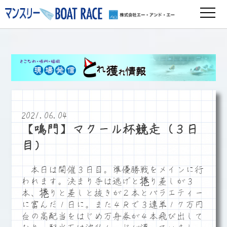
2021.06.04
【鳴門】マクール杯競走（３日
目）
本日は開催３日目。準優勝戦をメインに行
われます。決まり手は逃げと捲り差しが３
本、捲りと差しと抜きが２本とバラエティー
に富んだ１日に。また４Ｒで３連単１７万円
台の高配当をはじめ万舟券が４本飛び出して