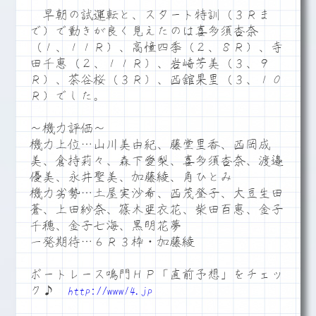
早朝の試運転と、スタート特訓（３Ｒま
で）で動きが良く見えたのは喜多須杏奈
（１、１１Ｒ）、高憧四季（２、８Ｒ）、寺
田千恵（２、１１Ｒ）、岩崎芳美（３、９
Ｒ）、茶谷桜（３Ｒ）、西舘果里（３、１０
Ｒ）でした。
～機力評価～
機力上位…山川美由紀、藤堂里香、西岡成
美、倉持莉々、森下愛梨、喜多須杏奈、渡邉
優美、永井聖美、加藤綾、角ひとみ
機力劣勢…土屋実沙希、西茂登子、大豆生田
蒼、上田紗奈、篠木亜衣花、柴田百恵、金子
千穂、金子七海、黒明花夢
一発期待…６Ｒ３枠・加藤綾
ボートレース鳴門ＨＰ「直前予想」をチェッ
ク♪
http://www14.jp