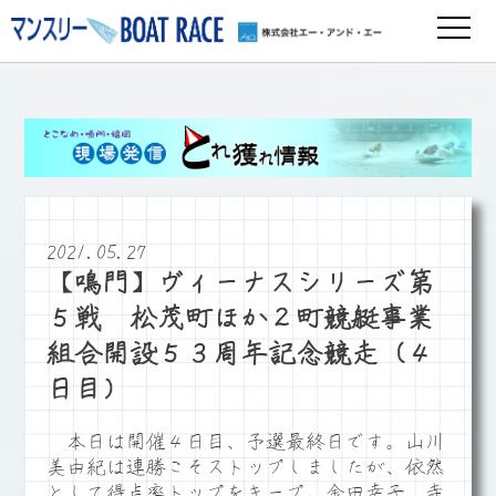
2021.05.27
【鳴門】ヴィーナスシリーズ第
５戦 松茂町ほか２町競艇事業
組合開設５３周年記念競走（４
日目）
本日は開催４日目、予選最終日です。山川
美由紀は連勝こそストップしましたが、依然
として得点率トップをキープ。金田幸子、寺