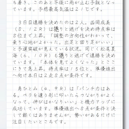
ち着き、このあと午後に雨が止む予報となっ
ています。予想最高気温は２１℃です。
３日目連勝を決めたのは２人。西岡成美
（８、１２Ｒ）は捲りと逃げを決め得点率は
８位まで上昇。「調整の方向性がわかって、
乗り心地がよかった。出足と回り足がいい」
と予選突破が見えている状況。同じく松尾夏
海（６、１０Ｒ）も捲りと逃げで連勝を決め
ています。「本体を見てよくなった」とここ
にきて急上昇。得点率は１５位と、準優進出
へ向け本日は２走８点が条件です。
角ひとみ（４、９Ｒ）は「パンチ力はあ
る。ペラを違う形に叩いたらつながりがよく
なって、伸びはかなりいい」と機力アップに
成功しています。準優進出へ８点が条件と決
して軽くはありませんが、勢いがあるだけに
注目したいところです。