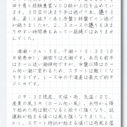
田千恵と経験豊富なＯＧ組が上位を占めてい
ます。３日目の決まり手は逃げ７本、捲り３
本、差しと抜き１本と序盤と終盤でイン逃げ
が続きましたが、２、３コースの捲りも決ま
りやすい時間帯もあって一筋縄ではありませ
んでした。
満潮・０６：３５、干潮・１３：３３（８
Ｒ発売中）。潮回りは大潮です。本日も前半
はホーム追い潮傾向ですが、中盤以降はホー
ム向い潮に変わるため、スタートは難しくな
りそうです。レース中の干満差は最大で約９
０ｃｍです。
０９：３８現在、天候・雨、気温１８℃、
南東の風３ｍ（ホーム向い風）。未明から降
り始めた雨は朝になると徐々に強くなり、試
運転が始まる頃には風も強くなりました。し
かし、スタート特訓が始まる頃には雨風も落