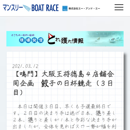
2021.03.12
【鳴門】大阪王将徳島４店舗合
同企画 餃子の日杯競走（３日
目）
本日は開催３日目、早くも予選最終日で
す。２日目の決まり手は逃げ８本、捲り差し
２本、捲りと差しが１本と多彩な決まり手が
出ましたが、全体を見ればスロー勢が幅を利