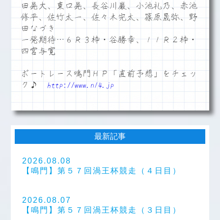
田晃大、東口晃、長谷川巌、小池礼乃、赤池
修平、佐竹太一、佐々木完太、篠原晟弥、野
田なづき
一発期待…６Ｒ３枠・谷勝幸、１１Ｒ２枠・
四宮与寛
ボートレース鳴門ＨＰ「直前予想」をチェッ
ク♪
http://www.n14.jp
最新記事
2026.08.08
【鳴門】第５７回渦王杯競走（４日目）
2026.08.07
【鳴門】第５７回渦王杯競走（３日目）