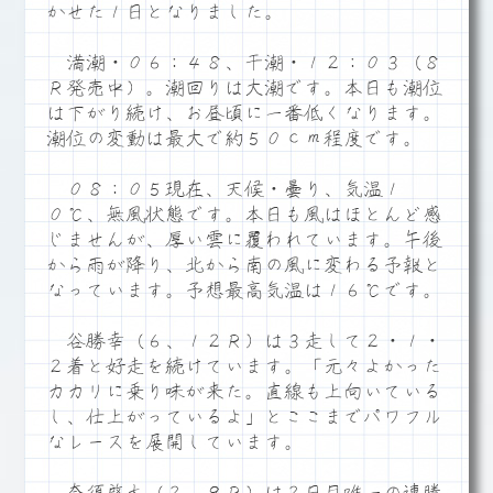
かせた１日となりました。
満潮・０６：４８、干潮・１２：０３（８
Ｒ発売中）。潮回りは大潮です。本日も潮位
は下がり続け、お昼頃に一番低くなります。
潮位の変動は最大で約５０ｃｍ程度です。
０８：０５現在、天候・曇り、気温１
０℃、無風状態です。本日も風はほとんど感
じませんが、厚い雲に覆われています。午後
から雨が降り、北から南の風に変わる予報と
なっています。予想最高気温は１６℃です。
谷勝幸（６、１２Ｒ）は３走して２・１・
２着と好走を続けています。「元々よかった
カカリに乗り味が来た。直線も上向いている
し、仕上がっているよ」とここまでパワフル
なレースを展開しています。