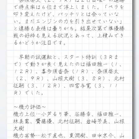
奈須啓太（２、９Ｒ）は２日目唯一の連勝
で得点率は６位まで浮上しました。「ペラを
叩き変えたけど、バッチリとは合っていな
い。まだエンジンの力を引き出せていない」
と連勝も表情は曇りがち。結果次第で準優勝
戦の好枠も見える状況とあって、上積みでき
るかどうか注目です。
早朝の試運転と、スタート特訓（３Ｒま
で）で動きが良く見えたのは福田雅一（１、
１２Ｒ）、喜多須杏奈（１Ｒ）、奈須啓太
（２、９Ｒ）、山根大樹（３、８Ｒ）、北村
征嗣（３、１２Ｒ）、四宮与寛（３、１１
Ｒ）でした。
～機力評価～
機力上位…小芦るり華、谷勝幸、福田雅一、
林美憲、齊藤優、北村征嗣、岩崎芳美、山根
大樹
機力劣勢…松下直也、東潤樹、田中京介、山