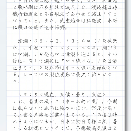
２日目以降に巻き返しを誓う。なお、西田靖
と服部剛は不良航法で減点１０、渡邉健は待
機行動違反と不良航法であわせて減点１７と
なっている。また、武重雄介は私傷病、中野
仁照は公傷で途中帰郷。
満潮・０８：４３、１３６ｃｍ（１Ｒ発売
中）、干潮・１７：０３、２４ｃｍ。潮回り
は中潮。１Ｒ発売中に満潮を迎えると、その
後は一貫して潮位は下がり続ける。１Ｒは潮
止まりで、２Ｒ以降はホーム追い潮傾向とな
る。レース中の潮位変動は最大で約９０ｃ
ｍ。
０７：５０現在、天候・曇り、気温２
１℃、南東の風１ｍ（ホーム向い風）。今朝
は風もなくて水面は穏やかだが、湿度が高く
て上空を見渡せば霧が出ている。この後は晴
れるようになるが、日中は初日同様に蒸し暑
くなる状況となりそうだ。予想最高気温は２