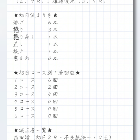
（２、９Ｒ）、権藤俊光（３、７Ｒ）
★初日決まり手★
逃げ ６本
捲り ３本
捲り差し １本
差し １本
抜き １本
恵まれ ０本
★初日コース別１着回数★
１コース ６回
２コース ２回
３コース ４回
４コース ０回
５コース ０回
６コース ０回
★減点者一覧★
西田靖（初日２Ｒ・不良航法－１０点）