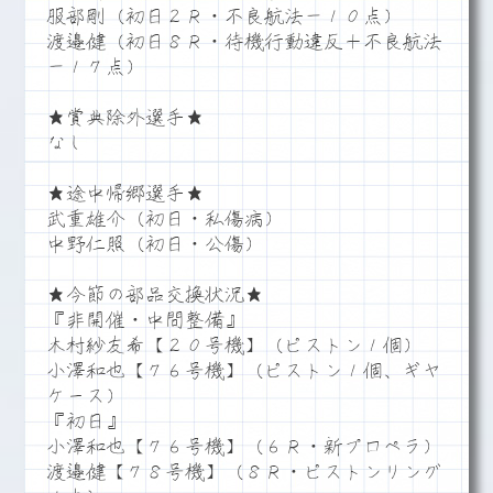
服部剛（初日２Ｒ・不良航法－１０点）
渡邉健（初日８Ｒ・待機行動違反＋不良航法
－１７点）
★賞典除外選手★
なし
★途中帰郷選手★
武重雄介（初日・私傷病）
中野仁照（初日・公傷）
★今節の部品交換状況★
『非開催・中間整備』
木村紗友希【２０号機】（ピストン１個）
小澤和也【７６号機】（ピストン１個、ギヤ
ケース）
『初日』
小澤和也【７６号機】（６Ｒ・新プロペラ）
渡邉健【７８号機】（８Ｒ・ピストンリング