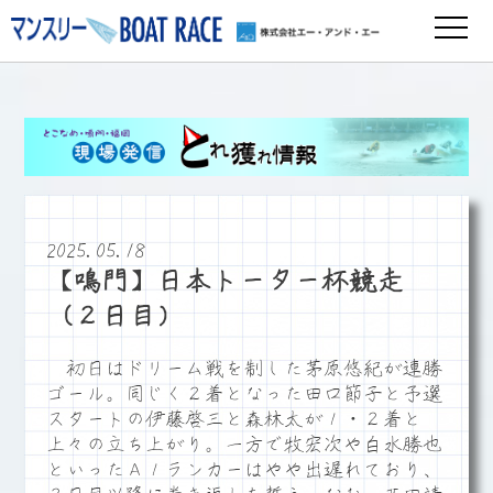
2025.05.18
【鳴門】日本トーター杯競走
（２日目）
初日はドリーム戦を制した茅原悠紀が連勝
ゴール。同じく２着となった田口節子と予選
スタートの伊藤啓三と森林太が１・２着と
上々の立ち上がり。一方で牧宏次や白水勝也
といったＡ１ランカーはやや出遅れており、