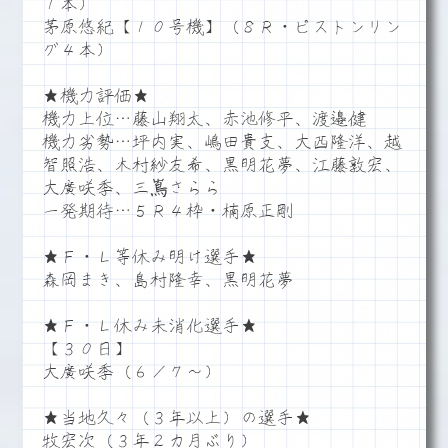
１本）
茅原悠紀【１０号機】（８Ｒ・ピストンリン
グ４本）
★機力評価★
機力上位…藤山翔太、赤池修平、渡邉健
機力劣勢…坪内実、嶋田貴支、大西隆洋、越
智照浩、木村紗友希、黒明花夢、江藤敦宏、
大廣咲季、三嶌さらら
一発期待…５Ｒ４枠・楠原正剛
★Ｆ・Ｌ等休み明け選手★
森岡まき、島村隆幸、黒明花夢
★Ｆ・Ｌ休み未消化選手★
【３０日】
大廣咲季（６／７～）
★当地久々（３年以上）の選手★
牧宏次（３年２カ月ぶり）