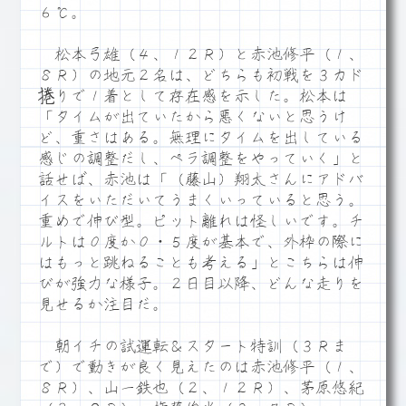
６℃。
松本弓雄（４、１２Ｒ）と赤池修平（１、
８Ｒ）の地元２名は、どちらも初戦を３カド
捲りで１着として存在感を示した。松本は
「タイムが出ていたから悪くないと思うけ
ど、重さはある。無理にタイムを出している
感じの調整だし、ペラ調整をやっていく」と
話せば、赤池は「（藤山）翔太さんにアドバ
イスをいただいてうまくいっていると思う。
重めで伸び型。ピット離れは怪しいです。チ
ルトは０度か０・５度が基本で、外枠の際に
はもっと跳ねることも考える」とこちらは伸
びが強力な様子。２日目以降、どんな走りを
見せるか注目だ。
朝イチの試運転＆スタート特訓（３Ｒま
で）で動きが良く見えたのは赤池修平（１、
８Ｒ）、山一鉄也（２、１２Ｒ）、茅原悠紀